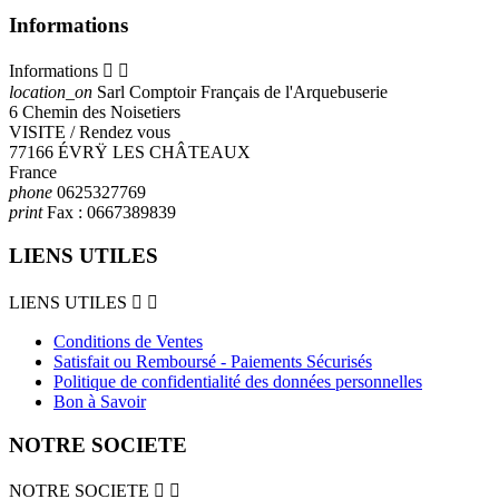
Informations
Informations


location_on
Sarl Comptoir Français de l'Arquebuserie
6 Chemin des Noisetiers
VISITE / Rendez vous
77166 ÉVRŸ LES CHÂTEAUX
France
phone
0625327769
print
Fax :
0667389839
LIENS UTILES
LIENS UTILES


Conditions de Ventes
Satisfait ou Remboursé - Paiements Sécurisés
Politique de confidentialité des données personnelles
Bon à Savoir
NOTRE SOCIETE
NOTRE SOCIETE

