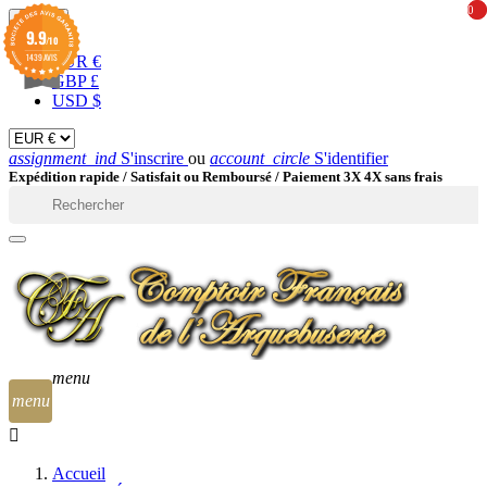
0
0
EUR

9.9
/10
1439 AVIS
EUR €
GBP £
USD $
assignment_ind
S'inscrire
ou
account_circle
S'identifier
Expédition rapide /
Satisfait ou Remboursé / Paiement 3X 4X sans frais

menu
menu
Accueil