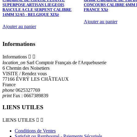
SUPERPOSE ARTISAN LIEGEOIS
CONCOURS CALIBRE 6MM B
BASCULE A CLE SERPENT CALIBRE
FRANCE XXè
14MM 32/65 - BELGIQUE XIXè
Ajouter au panier
Ajouter au panier
Informations
Informations


location_on
Sarl Comptoir Français de l'Arquebuserie
6 Chemin des Noisetiers
VISITE / Rendez vous
77166 ÉVRŸ LES CHÂTEAUX
France
phone
0625327769
print
Fax :
0667389839
LIENS UTILES
LIENS UTILES


Conditions de Ventes
Satisfait ou Remboursé - Paiements Sécurisés