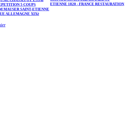
ETIENNE 1820 - FRANCE RESTAURATION
PETITION 5 COUPS
L
 MAUSER SAINT-ETIENNE
C
QUE ALLEMAGNE XIXè
X
ier
A