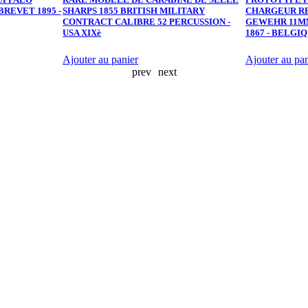
REVET 1895 -
SHARPS 1855 BRITISH MILITARY
CHARGEUR RE
CONTRACT CALIBRE 52 PERCUSSION -
GEWEHR 11MM
USA XIXè
1867 - BELGI
Ajouter au panier
Ajouter au pan
prev
next