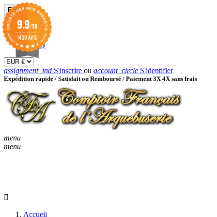
EUR

9.9
/10
EUR €
GBP £
1439 AVIS
USD $
assignment_ind
S'inscrire
ou
account_circle
S'identifier
Expédition rapide /
Satisfait ou Remboursé / Paiement 3X 4X sans frais
menu
menu
KEYBOARD_ARROW_D
ACCUEIL
CATALOGUES
KEYBOARD_ARRO
NOUVEAUTÉS
BON À SAVOIR
Accueil