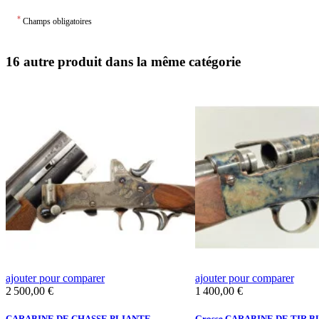
*
Champs obligatoires
16 autre produit dans la même catégorie
ajouter pour comparer
ajouter pour comparer
Prix
Prix
2 500,00 €
1 400,00 €
-
CARABINE DE CHASSE PLIANTE
Grosse CARABINE DE TIR 