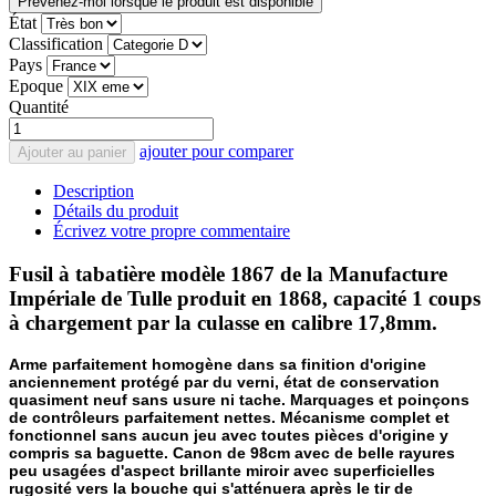
Prévenez-moi lorsque le produit est disponible
État
Classification
Pays
Epoque
Quantité
ajouter pour comparer
Ajouter au panier
Description
Détails du produit
Écrivez votre propre commentaire
Fusil à tabatière modèle 1867 de la Manufacture
Impériale de Tulle produit en 1868, capacité 1 coups
à chargement par la culasse en calibre 17,8mm.
Arme parfaitement homogène dans sa finition d'origine
anciennement protégé par du verni, état de conservation
quasiment neuf sans usure ni tache. Marquages et poinçons
de contrôleurs parfaitement nettes. Mécanisme complet et
fonctionnel sans aucun jeu avec toutes pièces d'origine y
compris sa baguette. Canon de 98cm avec de belle rayures
peu usagées d'aspect brillante miroir avec superficielles
rugosité vers la bouche qui s'atténuera après le tir de