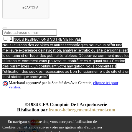

NOUS RESPECTONS VOTRE VIE PRIVEE
Nous utilisons des cookies et autres technologies pour vous offrir une
meilleure expérience de navigation, analyser le trafic du site, personnaliser
le contenu et diffuser des publicités ciblées. Découvrez comment nous les
utilisons et comment vous pouvez les contrôler en cliquant sur « Gestion
des paramètres ». En continuant votre navigation, vous consentez à
l’utilisation des cookies nécessaires au bon fonctionnement du site et à un
suivi statistique anonymisé.
Marchand approuvé par la Société des Avis Garantis,
cliquez ici pour
vérifier
.
©1984 CFA Comptoir De l'Arquebuserie
Réalisation par
france-hebergement-internet.com
En navigant sur notre site, vous acceptez l’utilisation de
Cookies permettant de suivre votre navigation afin d'actualiser