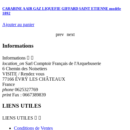
CARABINE A AIR GAZ LIQUEFIE GIFFARD SAINT ETIENNE modèle
F
1892
7
Ajouter au panier
A
prev
next
Informations
Informations


location_on
Sarl Comptoir Français de l'Arquebuserie
6 Chemin des Noisetiers
VISITE / Rendez vous
77166 ÉVRŸ LES CHÂTEAUX
France
phone
0625327769
print
Fax :
0667389839
LIENS UTILES
LIENS UTILES


Conditions de Ventes