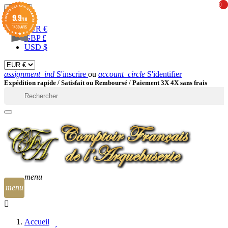
0
0
EUR

9.9
/10
1439 AVIS
EUR €
GBP £
USD $
assignment_ind
S'inscrire
ou
account_circle
S'identifier
Expédition rapide /
Satisfait ou Remboursé / Paiement 3X 4X sans frais

menu
menu
Accueil