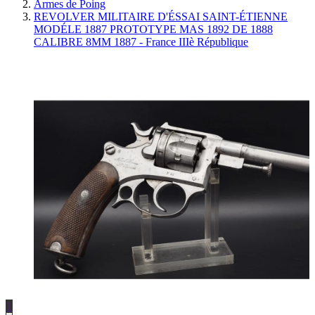
Armes de Poing
REVOLVER MILITAIRE D'ÉSSAI SAINT-ÉTIENNE
MODÉLE 1887 PROTOTYPE MAS 1892 DE 1888
CALIBRE 8MM 1887 - France IIIè République
1