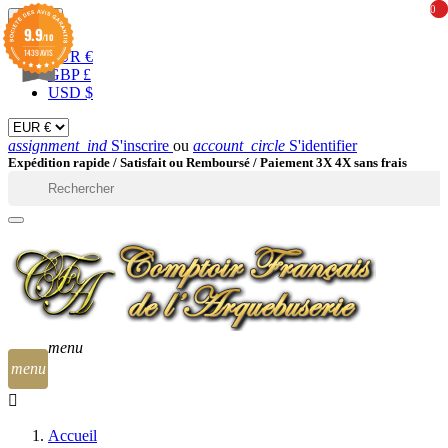
0
0
EUR

9.9
/10
1439 AVIS
EUR €
GBP £
USD $
assignment_ind
S'inscrire
ou
account_circle
S'identifier
Expédition rapide /
Satisfait ou Remboursé / Paiement 3X 4X sans frais

menu
menu
Accueil