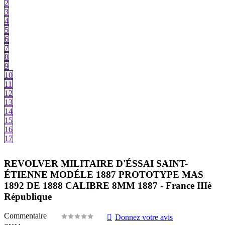
2
3
4
5
6
7
8
9
10
11
12
13
14
15
16
17
REVOLVER MILITAIRE D'ÉSSAI SAINT-
ÉTIENNE MODÉLE 1887 PROTOTYPE MAS
1892 DE 1888 CALIBRE 8MM 1887 - France IIIè
République
Commentaire
Donnez votre avis