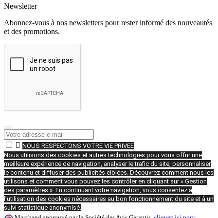
Newsletter
Abonnez-vous à nos newsletters pour rester informé des nouveautés
et des promotions.

NOUS RESPECTONS VOTRE VIE PRIVEE
Nous utilisons des cookies et autres technologies pour vous offrir une
meilleure expérience de navigation, analyser le trafic du site, personnaliser
le contenu et diffuser des publicités ciblées. Découvrez comment nous les
utilisons et comment vous pouvez les contrôler en cliquant sur « Gestion
des paramètres ». En continuant votre navigation, vous consentez à
l’utilisation des cookies nécessaires au bon fonctionnement du site et à un
suivi statistique anonymisé.
Marchand approuvé par la Société des Avis Garantis,
cliquez ici pour