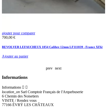
ajouter pour comparer
a
Prix
P
700,00 €
2
REVOLVER LEFAUCHEUX 1854 Calibre 12mm LF111039 - France XIXè
S
F
Ajouter au panier
A
prev
next
Informations
Informations


location_on
Sarl Comptoir Français de l'Arquebuserie
6 Chemin des Noisetiers
VISITE / Rendez vous
77166 ÉVRŸ LES CHÂTEAUX