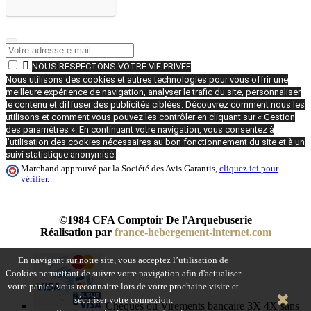

NOUS RESPECTONS VOTRE VIE PRIVEE
Nous utilisons des cookies et autres technologies pour vous offrir une
meilleure expérience de navigation, analyser le trafic du site, personnaliser
le contenu et diffuser des publicités ciblées. Découvrez comment nous les
utilisons et comment vous pouvez les contrôler en cliquant sur « Gestion
des paramètres ». En continuant votre navigation, vous consentez à
l’utilisation des cookies nécessaires au bon fonctionnement du site et à un
suivi statistique anonymisé.
Marchand approuvé par la Société des Avis Garantis,
cliquez ici pour
vérifier
.
©1984 CFA Comptoir De l'Arquebuserie
Réalisation par
france-hebergement-internet.com
En navigant sur notre site, vous acceptez l’utilisation de
Cookies permettant de suivre votre navigation afin d'actualiser
votre panier, vous reconnaitre lors de votre prochaine visite et
sécuriser votre connexion.
Chèques ou Virements bancaire 3X 4X sans