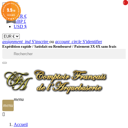
0
0
EUR

9.9
/10
1439 AVIS
EUR €
GBP £
USD $
assignment_ind
S'inscrire
ou
account_circle
S'identifier
Expédition rapide /
Satisfait ou Remboursé / Paiement 3X 4X sans frais

menu
menu
Accueil