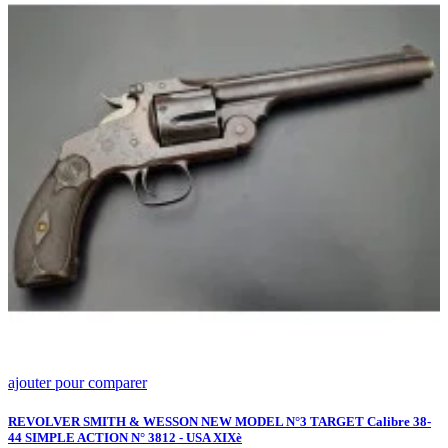
ajouter pour comparer
a
P
5
REVOLVER SMITH & WESSON NEW MODEL N°3 TARGET Calibre 38-
44 SIMPLE ACTION N° 3812 - USA XIXè
R