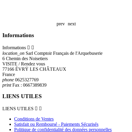
1
-
A
prev
next
Informations
Informations


location_on
Sarl Comptoir Français de l'Arquebuserie
6 Chemin des Noisetiers
VISITE / Rendez vous
77166 ÉVRŸ LES CHÂTEAUX
France
phone
0625327769
print
Fax :
0667389839
LIENS UTILES
LIENS UTILES


Conditions de Ventes
Satisfait ou Remboursé - Paiements Sécurisés
Politique de confidentialité des données personnelles