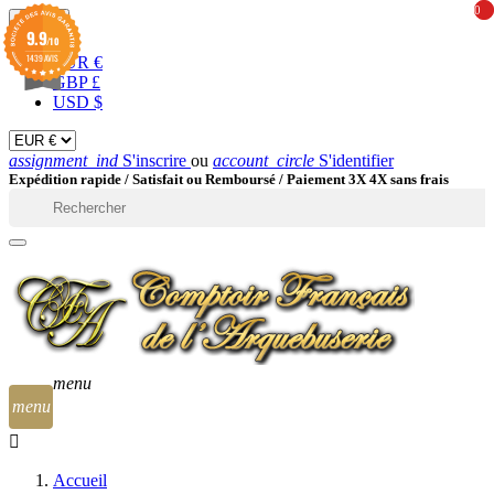
0
0
EUR

9.9
/10
1439 AVIS
EUR €
GBP £
USD $
assignment_ind
S'inscrire
ou
account_circle
S'identifier
Expédition rapide /
Satisfait ou Remboursé / Paiement 3X 4X sans frais

menu
menu
Accueil