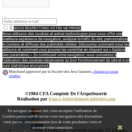

NOUS RESPECTONS VOTRE VIE PRIVEE
Nous utilisons des cookies et autres technologies pour vous offrir une
meilleure expérience de navigation, analyser le trafic du site, personnaliser
le contenu et diffuser des publicités ciblées. Découvrez comment nous les
utilisons et comment vous pouvez les contrôler en cliquant sur « Gestion
des paramètres ». En continuant votre navigation, vous consentez à
l’utilisation des cookies nécessaires au bon fonctionnement du site et à un
suivi statistique anonymisé.
Marchand approuvé par la Société des Avis Garantis,
cliquez ici pour
vérifier
.
©1984 CFA Comptoir De l'Arquebuserie
Réalisation par
france-hebergement-internet.com
En navigant sur notre site, vous acceptez l’utilisation de
Cookies permettant de suivre votre navigation afin d'actualiser
votre panier, vous reconnaitre lors de votre prochaine visite et
sécuriser votre connexion.
Chèques ou Virements bancaire 3X 4X sans