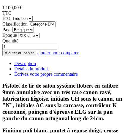
1 100,00 €
TTC
État
Classification
Pays
Epoque
Quantité
ajouter pour comparer
Ajouter au panier
Description
Détails du produit
Écrivez votre propre commentaire
Pistolet de tir de salon système flobert en calibre
9mm annulaire avec un très rare canon rayé,
fabrication liègoise, initiales CH sous le canon, un
"N", initiales AC sous la carcasse, contrôleur K
couronné, poinçon d'épreuve ELG sur la pan
gauche du canon octogonal long de 24cm.
Finition poli blanc, pontet à repose doigt, crosse