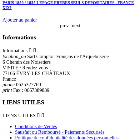
PARIS 1850 / 1855 LEPAGE FRERES SEULS DEPOSITAIRES - FRANCE
C
XIXè
A
Ajouter au panier
prev
next
Informations
Informations


location_on
Sarl Comptoir Français de l'Arquebuserie
6 Chemin des Noisetiers
VISITE / Rendez vous
77166 ÉVRŸ LES CHÂTEAUX
France
phone
0625327769
print
Fax :
0667389839
LIENS UTILES
LIENS UTILES


Conditions de Ventes
Satisfait ou Remboursé - Paiements Sécurisés
Politique de confidentialité des données personnelles