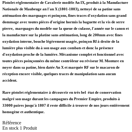
Pistolet réglementaire de Cavalerie modèle An IX, produit à la Manufacture
Nationale de Maubeuge an l'an X (1801-1803), nettoyé de sa patine sans
atténuation des marquages et poinçons, fines traces d'oxydation sans grand
dommage avec toutes pièces d'origine hormis la baguette et la vis de serre
pierre, marquages du modèle sur la queue de culasse, l'année sur le canon et
la manufacture sur la platine sans atténuation, long de 200mm avec fines
oxydation interne, bouche légèrement usagée, poinçon Rf à droite de la
lumière plus visible du à son usage aux combats et donc la présence
d'oxydation proche de la lumière. Mécanisme complet et fonctionnel avec
toutes pièces poinçonnées du même contrôleur ou réviseur M. Monture en
noyer dans sa patine, bien datée An X et marquée RF sur le macaron de
réception encore visible, quelques traces de manipulation sans aucun
accident.
Rare pistolet réglementaire à découvrir en très bel état de conservation
malgré son usage durant les campagnes du Premier Empire, produits à
33000 paires jusqu'à 1807 il reste difficile à trouver de nos jours entièrement
homogène et authentique.
Référence
En stock
1 Produit