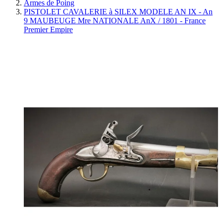
Armes de Poing
PISTOLET CAVALERIE à SILEX MODELE AN IX - An
9 MAUBEUGE Mre NATIONALE AnX / 1801 - France
Premier Empire