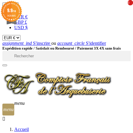
0
0
EUR

9.9
/10
1439 AVIS
EUR €
GBP £
USD $
assignment_ind
S'inscrire
ou
account_circle
S'identifier
Expédition rapide /
Satisfait ou Remboursé / Paiement 3X 4X sans frais

menu
menu
Accueil