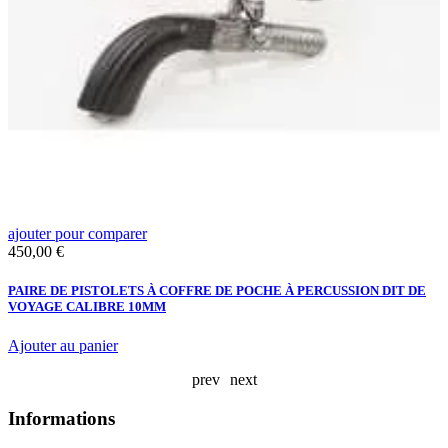
ajouter pour comparer
a
Prix
P
450,00 €
1
PAIRE DE PISTOLETS À COFFRE DE POCHE À PERCUSSION DIT DE
R
VOYAGE CALIBRE 10MM
E
Ajouter au panier
A
prev
next
Informations