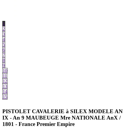
1
2
3
4
5
6
7
8
9
10
11
12
13
14
15
PISTOLET CAVALERIE à SILEX MODELE AN
IX - An 9 MAUBEUGE Mre NATIONALE AnX /
1801 - France Premier Empire