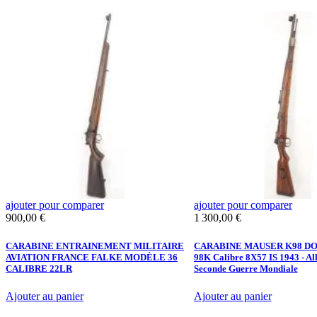
ajouter pour comparer
ajouter pour comparer
Prix
Prix
900,00 €
1 300,00 €
CARABINE ENTRAINEMENT MILITAIRE
CARABINE MAUSER K98 DOT
AVIATION FRANCE FALKE MODÈLE 36
98K Calibre 8X57 IS 1943 - A
CALIBRE 22LR
Seconde Guerre Mondiale
Ajouter au panier
Ajouter au panier