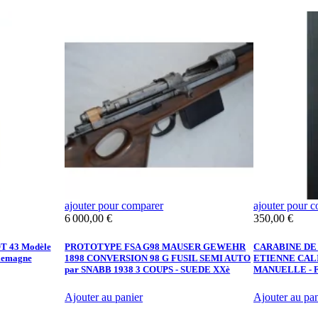
ajouter pour comparer
ajouter pour 
Prix
Prix
6 000,00 €
350,00 €
 43 Modèle
PROTOTYPE FSA G98 MAUSER GEWEHR
CARABINE DE 
llemagne
1898 CONVERSION 98 G FUSIL SEMI AUTO
ETIENNE CALI
par SNABB 1938 3 COUPS - SUEDE XXè
MANUELLE - 
Ajouter au panier
Ajouter au pan