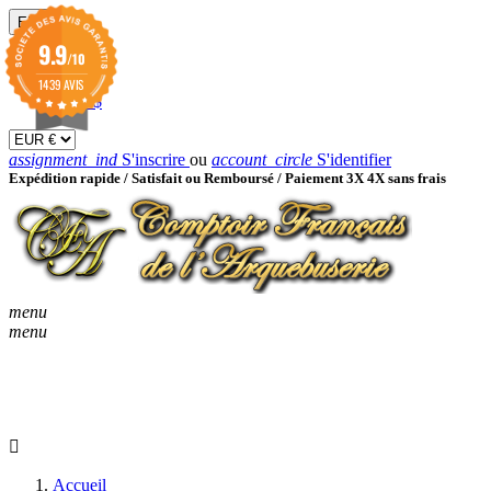
EUR

9.9
/10
EUR €
GBP £
1439 AVIS
USD $
assignment_ind
S'inscrire
ou
account_circle
S'identifier
Expédition rapide /
Satisfait ou Remboursé / Paiement 3X 4X sans frais
menu
menu
KEYBOARD_ARROW_D
ACCUEIL
CATALOGUES
KEYBOARD_ARRO
NOUVEAUTÉS
BON À SAVOIR
Accueil