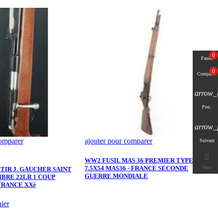
0
Panier
0
Comparer
arrow_
Prec.
arrow_
comparer
ajouter pour comparer
a
Suivant
P
4

WW2 FUSIL MAS 36 PREMIER TYPE 1940
7.5X54 MAS36 - FRANCE SECONDE
Haut
TIR J. GAUCHER SAINT
C
GUERRE MONDIALE
BRE 22LR 1 COUP
FRANCE XXè
M
ier
A