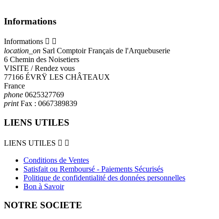
Informations
Informations


location_on
Sarl Comptoir Français de l'Arquebuserie
6 Chemin des Noisetiers
VISITE / Rendez vous
77166 ÉVRŸ LES CHÂTEAUX
France
phone
0625327769
print
Fax :
0667389839
LIENS UTILES
LIENS UTILES


Conditions de Ventes
Satisfait ou Remboursé - Paiements Sécurisés
Politique de confidentialité des données personnelles
Bon à Savoir
NOTRE SOCIETE