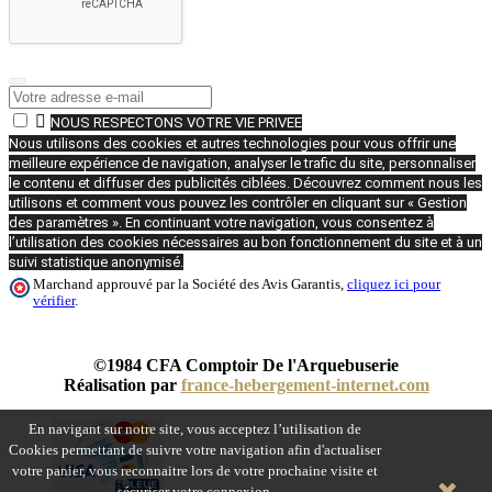

NOUS RESPECTONS VOTRE VIE PRIVEE
Nous utilisons des cookies et autres technologies pour vous offrir une
meilleure expérience de navigation, analyser le trafic du site, personnaliser
le contenu et diffuser des publicités ciblées. Découvrez comment nous les
utilisons et comment vous pouvez les contrôler en cliquant sur « Gestion
des paramètres ». En continuant votre navigation, vous consentez à
l’utilisation des cookies nécessaires au bon fonctionnement du site et à un
suivi statistique anonymisé.
Marchand approuvé par la Société des Avis Garantis,
cliquez ici pour
vérifier
.
©1984 CFA Comptoir De l'Arquebuserie
Réalisation par
france-hebergement-internet.com
En navigant sur notre site, vous acceptez l’utilisation de
Cookies permettant de suivre votre navigation afin d'actualiser
votre panier, vous reconnaitre lors de votre prochaine visite et
sécuriser votre connexion.