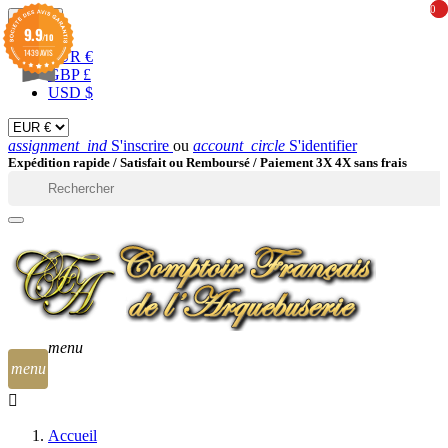
0
0
EUR

9.9
/10
1439 AVIS
EUR €
GBP £
USD $
assignment_ind
S'inscrire
ou
account_circle
S'identifier
Expédition rapide /
Satisfait ou Remboursé / Paiement 3X 4X sans frais

menu
menu
Accueil