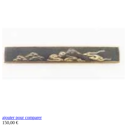
ajouter pour comparer
a
Prix
P
150,00 €
3