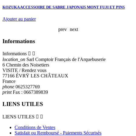
è
KOZUKA ACCESSOIRE DE SABRE JAPONAIS MONT FUJI ET PINS
P
E
Ajouter au panier
A
prev
next
Informations
Informations


location_on
Sarl Comptoir Français de l'Arquebuserie
6 Chemin des Noisetiers
VISITE / Rendez vous
77166 ÉVRŸ LES CHÂTEAUX
France
phone
0625327769
print
Fax :
0667389839
LIENS UTILES
LIENS UTILES


Conditions de Ventes
Satisfait ou Remboursé - Paiements Sécurisés