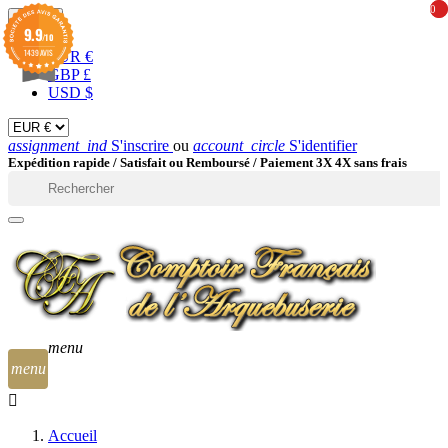
0
0
EUR

9.9
/10
1439 AVIS
EUR €
GBP £
USD $
assignment_ind
S'inscrire
ou
account_circle
S'identifier
Expédition rapide /
Satisfait ou Remboursé / Paiement 3X 4X sans frais

menu
menu
Accueil