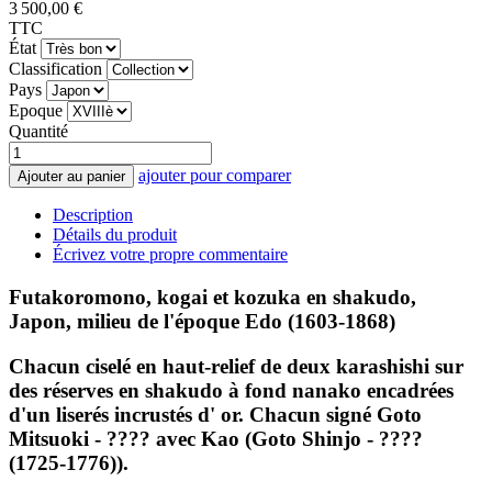
3 500,00 €
TTC
État
Classification
Pays
Epoque
Quantité
ajouter pour comparer
Ajouter au panier
Description
Détails du produit
Écrivez votre propre commentaire
Futakoromono, kogai et kozuka en shakudo,
Japon, milieu de l'époque Edo (1603-1868)
Chacun ciselé en haut-relief de deux karashishi sur
des réserves en shakudo à fond nanako encadrées
d'un liserés incrustés d' or. Chacun signé Goto
Mitsuoki - ???? avec Kao (Goto Shinjo - ????
(1725-1776)).