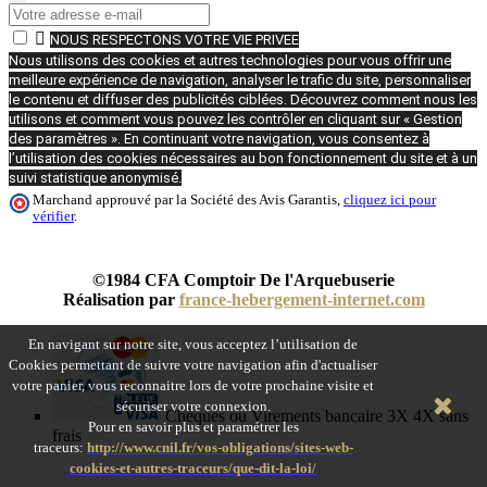

NOUS RESPECTONS VOTRE VIE PRIVEE
Nous utilisons des cookies et autres technologies pour vous offrir une
meilleure expérience de navigation, analyser le trafic du site, personnaliser
le contenu et diffuser des publicités ciblées. Découvrez comment nous les
utilisons et comment vous pouvez les contrôler en cliquant sur « Gestion
des paramètres ». En continuant votre navigation, vous consentez à
l’utilisation des cookies nécessaires au bon fonctionnement du site et à un
suivi statistique anonymisé.
Marchand approuvé par la Société des Avis Garantis,
cliquez ici pour
vérifier
.
©1984 CFA Comptoir De l'Arquebuserie
Réalisation par
france-hebergement-internet.com
En navigant sur notre site, vous acceptez l’utilisation de
Cookies permettant de suivre votre navigation afin d'actualiser
votre panier, vous reconnaitre lors de votre prochaine visite et
sécuriser votre connexion.
Chèques ou Virements bancaire 3X 4X sans
Pour en savoir plus et paramétrer les
frais
traceurs:
http://www.cnil.fr/vos-obligations/sites-web-
cookies-et-autres-traceurs/que-dit-la-loi/