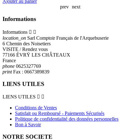
Ajouter au panier
A
prev
next
Informations
Informations


location_on
Sarl Comptoir Français de l'Arquebuserie
6 Chemin des Noisetiers
VISITE / Rendez vous
77166 ÉVRŸ LES CHÂTEAUX
France
phone
0625327769
print
Fax :
0667389839
LIENS UTILES
LIENS UTILES


Conditions de Ventes
Satisfait ou Remboursé - Paiements Sécurisés
Politique de confidentialité des données personnelles
Bon à Savoir
NOTRE SOCIETE