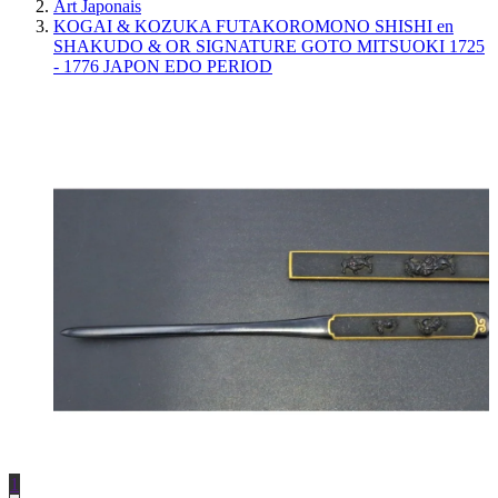
Art Japonais
KOGAI & KOZUKA FUTAKOROMONO SHISHI en
SHAKUDO & OR SIGNATURE GOTO MITSUOKI 1725
- 1776 JAPON EDO PERIOD
1