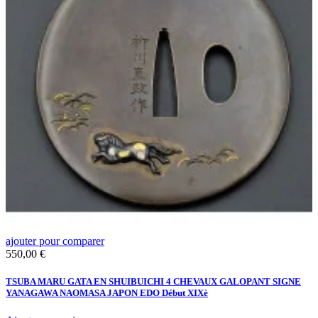
ajouter pour comparer
a
Prix
P
550,00 €
1
TSUBA MARU GATA EN SHUIBUICHI 4 CHEVAUX GALOPANT SIGNE
K
YANAGAWA NAOMASA JAPON EDO Début XIXè
J