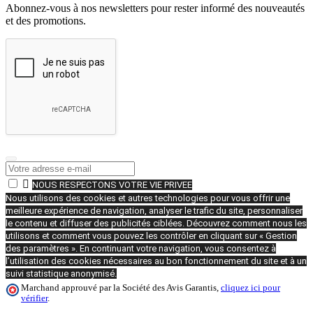
Abonnez-vous à nos newsletters pour rester informé des nouveautés
et des promotions.

NOUS RESPECTONS VOTRE VIE PRIVEE
Nous utilisons des cookies et autres technologies pour vous offrir une
meilleure expérience de navigation, analyser le trafic du site, personnaliser
le contenu et diffuser des publicités ciblées. Découvrez comment nous les
utilisons et comment vous pouvez les contrôler en cliquant sur « Gestion
des paramètres ». En continuant votre navigation, vous consentez à
l’utilisation des cookies nécessaires au bon fonctionnement du site et à un
suivi statistique anonymisé.
Marchand approuvé par la Société des Avis Garantis,
cliquez ici pour
vérifier
.