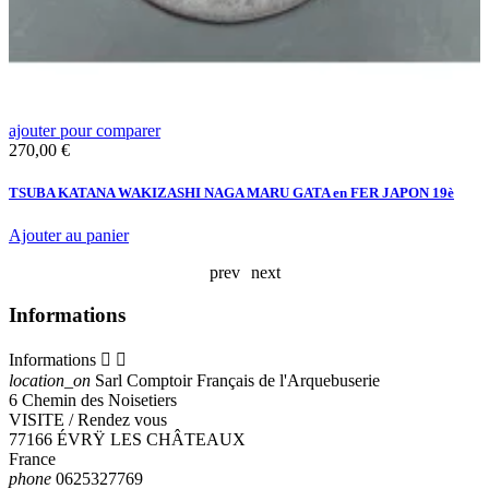
ajouter pour comparer
a
Prix
P
270,00 €
2
TSUBA KATANA WAKIZASHI NAGA MARU GATA en FER JAPON 19è
N
O
Ajouter au panier
A
prev
next
Informations
Informations


location_on
Sarl Comptoir Français de l'Arquebuserie
6 Chemin des Noisetiers
VISITE / Rendez vous
77166 ÉVRŸ LES CHÂTEAUX
France
phone
0625327769