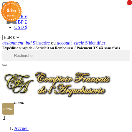
0
0
EUR

9.9
/10
1439 AVIS
EUR €
GBP £
USD $
assignment_ind
S'inscrire
ou
account_circle
S'identifier
Expédition rapide /
Satisfait ou Remboursé / Paiement 3X 4X sans frais

menu
menu
Accueil