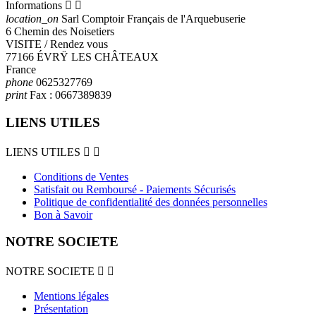
Informations


location_on
Sarl Comptoir Français de l'Arquebuserie
6 Chemin des Noisetiers
VISITE / Rendez vous
77166 ÉVRŸ LES CHÂTEAUX
France
phone
0625327769
print
Fax :
0667389839
LIENS UTILES
LIENS UTILES


Conditions de Ventes
Satisfait ou Remboursé - Paiements Sécurisés
Politique de confidentialité des données personnelles
Bon à Savoir
NOTRE SOCIETE
NOTRE SOCIETE


Mentions légales
Présentation