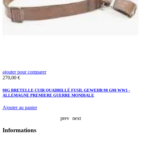
ajouter pour comparer
a
Prix
P
270,00 €
2
98G BRETELLE CUIR QUADRILLÉ FUSIL GEWEHR 98 G98 WW1 -
F
ALLEMAGNE PREMIERE GUERRE MONDIALE
A
Ajouter au panier
prev
next
Informations