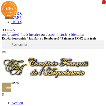
0
0
EUR

9.9
/10
1439 AVIS
EUR €
GBP £
USD $
assignment_ind
S'inscrire
ou
account_circle
S'identifier
Expédition rapide /
Satisfait ou Remboursé / Paiement 3X 4X sans frais

menu
menu
Accueil