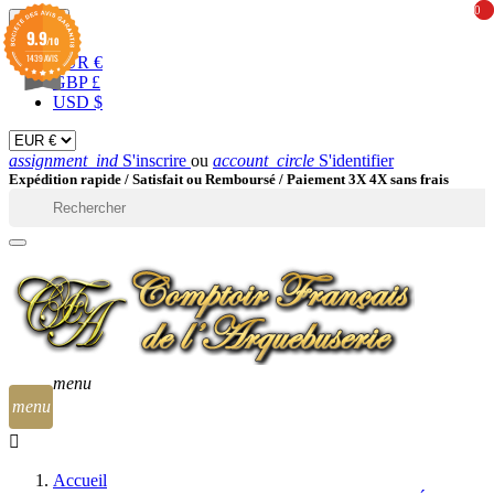
0
0
EUR

9.9
/10
1439 AVIS
EUR €
GBP £
USD $
assignment_ind
S'inscrire
ou
account_circle
S'identifier
Expédition rapide /
Satisfait ou Remboursé / Paiement 3X 4X sans frais

menu
menu
Accueil