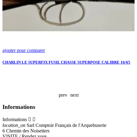
ajouter pour comparer
a
P
4
CHARLIN LE SUPERFIX FUSIL CHASSE SUPERPOSE CALIBRE 16/65
R
S
A
prev
next
Informations
Informations


location_on
Sarl Comptoir Français de l'Arquebuserie
6 Chemin des Noisetiers
VISITE / Rendez vous