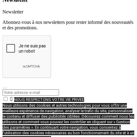
Newsletter
Abonnez-vous à nos newsletters pour rester informé des nouveautés
et des promotions.

NOUS RESPECTONS VOTRE VIE PRIVEE
Nous utilisons des cookies et autres technologies pour vous offrir une
meilleure expérience de navigation, analyser le trafic du site, personnaliser
le contenu et diffuser des publicités ciblées. Découvrez comment nous les
utilisons et comment vous pouvez les contrôler en cliquant sur « Gestion
des paramètres ». En continuant votre navigation, vous consentez à
l’utilisation des cookies nécessaires au bon fonctionnement du site et à un