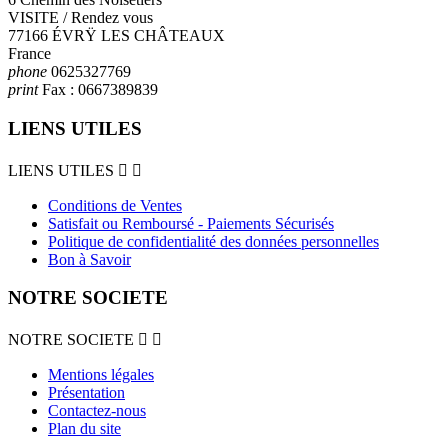
VISITE / Rendez vous
77166 ÉVRŸ LES CHÂTEAUX
France
phone
0625327769
print
Fax :
0667389839
LIENS UTILES
LIENS UTILES


Conditions de Ventes
Satisfait ou Remboursé - Paiements Sécurisés
Politique de confidentialité des données personnelles
Bon à Savoir
NOTRE SOCIETE
NOTRE SOCIETE


Mentions légales
Présentation
Contactez-nous
Plan du site