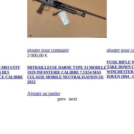
ajouter pour comparer
ajouter pour 
Prix
2 000,00 €
FUSIL RIFLE
TAKE DOWN C
 M93 USTF
MITRAILLEUSE DARNE TYPE 33 MODELE
WINCHESTER 
N DES
1929 INFANTERIE CALIBRE 7.5X54 MAS
HAVEN 1894 - 
NCE CALIBRE
CULASSE MOBILE NEUTRALISATION UE
2022
Ajouter au panier
prev
next