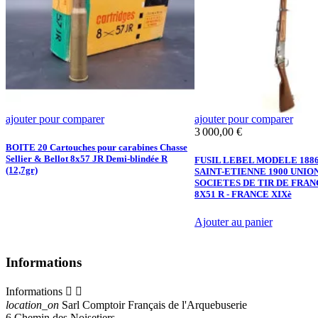
ajouter pour comparer
ajouter pour comparer
Prix
3 000,00 €
F
BOITE 20 Cartouches pour carabines Chasse
Sellier & Bellot 8x57 JR Demi-blindée R
FUSIL LEBEL MODELE 1886
(12,7gr)
SAINT-ETIENNE 1900 UNIO
SOCIETES DE TIR DE FRA
8X51 R - FRANCE XIXè
Ajouter au panier
Informations
Informations


location_on
Sarl Comptoir Français de l'Arquebuserie
6 Chemin des Noisetiers