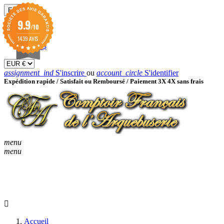
EUR

9.9
/10
EUR €
GBP £
1439 AVIS
USD $
assignment_ind
S'inscrire
ou
account_circle
S'identifier
Expédition rapide /
Satisfait ou Remboursé / Paiement 3X 4X sans frais
menu
menu
KEYBOARD_ARROW_D
ACCUEIL
CATALOGUES
KEYBOARD_ARRO
NOUVEAUTÉS
BON À SAVOIR
Accueil