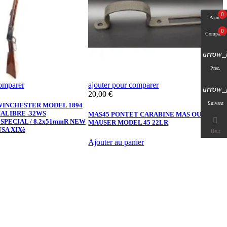
0
Panier
0
Comparer
arrow_
Prec.
comparer
ajouter pour comparer
a
arrow_
Prix
P
20,00 €
5
Suivant
 WINCHESTER MODEL 1894
ALIBRE .32WS
MAS45 PONTET CARABINE MAS OU
3

SPECIAL / 8.2x51mmR NEW
MAUSER MODEL 45 22LR
W
USA XIXè
Haut
Ajouter au panier
A