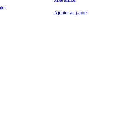
XIXè MEIJI
A
ier
Ajouter au panier