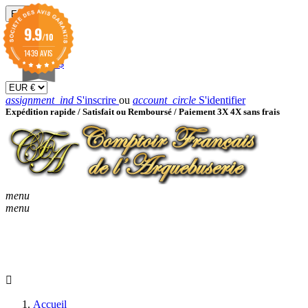
EUR

9.9
/10
EUR €
GBP £
1439 AVIS
USD $
assignment_ind
S'inscrire
ou
account_circle
S'identifier
Expédition rapide /
Satisfait ou Remboursé / Paiement 3X 4X sans frais
menu
menu
KEYBOARD_ARROW_D
ACCUEIL
CATALOGUES
KEYBOARD_ARRO
NOUVEAUTÉS
BON À SAVOIR
Accueil