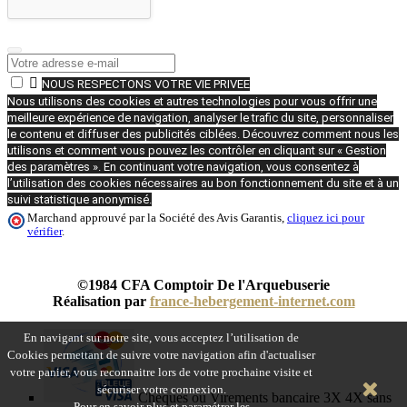

NOUS RESPECTONS VOTRE VIE PRIVEE
Nous utilisons des cookies et autres technologies pour vous offrir une
meilleure expérience de navigation, analyser le trafic du site, personnaliser
le contenu et diffuser des publicités ciblées. Découvrez comment nous les
utilisons et comment vous pouvez les contrôler en cliquant sur « Gestion
des paramètres ». En continuant votre navigation, vous consentez à
l’utilisation des cookies nécessaires au bon fonctionnement du site et à un
suivi statistique anonymisé.
Marchand approuvé par la Société des Avis Garantis,
cliquez ici pour
vérifier
.
©1984 CFA Comptoir De l'Arquebuserie
Réalisation par
france-hebergement-internet.com
En navigant sur notre site, vous acceptez l’utilisation de
Cookies permettant de suivre votre navigation afin d'actualiser
votre panier, vous reconnaitre lors de votre prochaine visite et
sécuriser votre connexion.
Chèques ou Virements bancaire 3X 4X sans
Pour en savoir plus et paramétrer les