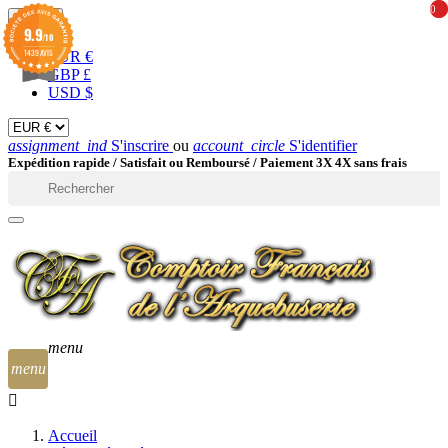
0
0
EUR

9.9
/10
1439 AVIS
EUR €
GBP £
USD $
assignment_ind
S'inscrire
ou
account_circle
S'identifier
Expédition rapide /
Satisfait ou Remboursé / Paiement 3X 4X sans frais

menu
menu
Accueil