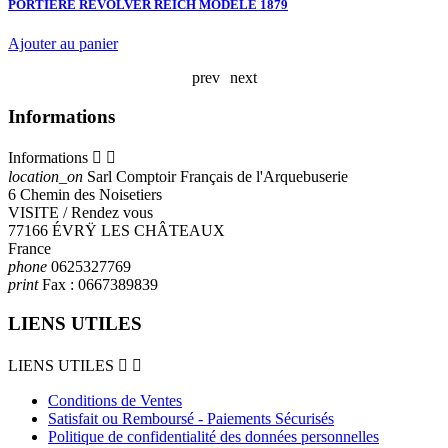
-
PORTIERE REVOLVER REICH MODELE 1879
R
F
Ajouter au panier
A
prev
next
Informations
Informations


location_on
Sarl Comptoir Français de l'Arquebuserie
6 Chemin des Noisetiers
VISITE / Rendez vous
77166 ÉVRŸ LES CHÂTEAUX
France
phone
0625327769
print
Fax :
0667389839
LIENS UTILES
LIENS UTILES


Conditions de Ventes
Satisfait ou Remboursé - Paiements Sécurisés
Politique de confidentialité des données personnelles