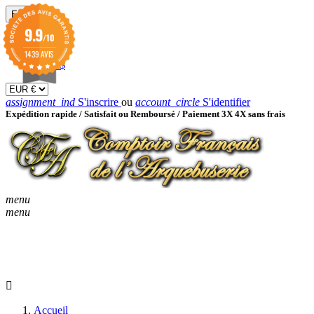
EUR

9.9
/10
EUR €
GBP £
1439 AVIS
USD $
assignment_ind
S'inscrire
ou
account_circle
S'identifier
Expédition rapide /
Satisfait ou Remboursé / Paiement 3X 4X sans frais
menu
menu
KEYBOARD_ARROW_D
ACCUEIL
CATALOGUES
KEYBOARD_ARRO
NOUVEAUTÉS
BON À SAVOIR
Accueil