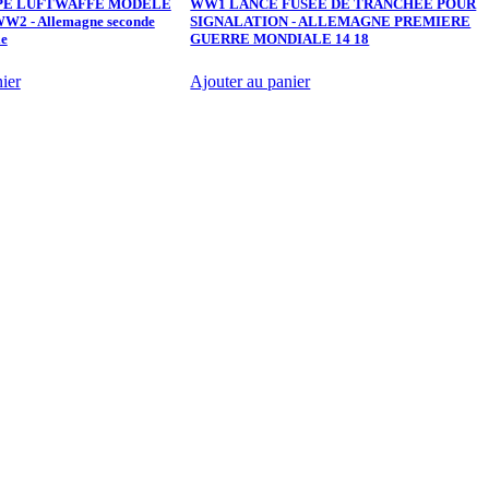
PE LUFTWAFFE MODELE
WW1 LANCE FUSEE DE TRANCHEE POUR
WW2 - Allemagne seconde
SIGNALATION - ALLEMAGNE PREMIERE
P
le
GUERRE MONDIALE 14 18
ier
Ajouter au panier
A