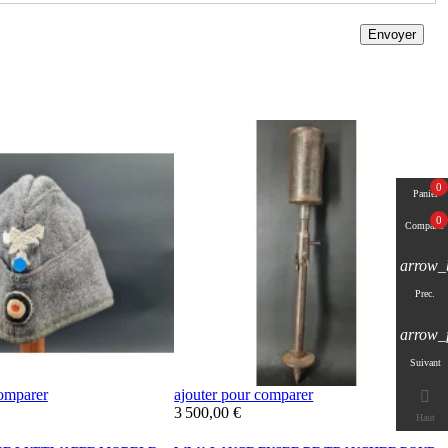
Envoyer
0
Panier
0
Comparer
arrow_
Prec.
arrow_
Suivant
comparer
ajouter pour comparer
a

Prix
P
3 500,00 €
4
Haut