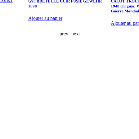
INE ET
G98 BRETELLE CUIR FUSIL GEWEHR
CALOT TROU
1898
1940 Original 
Guerre Mondia
Ajouter au panier
Ajouter au pan
prev
next