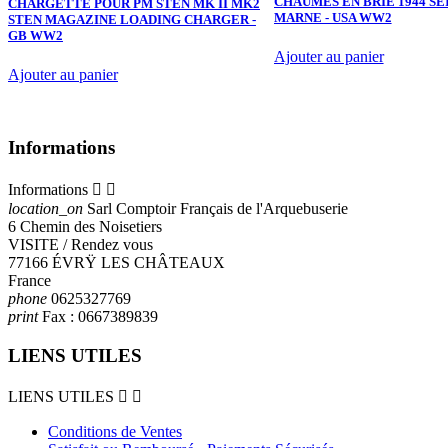
CHAUMES EN BRIE 1944 SE
CHARGETTE POUR PM STEN MK II MK2
MARNE - USA WW2
STEN MAGAZINE LOADING CHARGER -
GB WW2
Ajouter au panier
Ajouter au panier
Informations
Informations


location_on
Sarl Comptoir Français de l'Arquebuserie
6 Chemin des Noisetiers
VISITE / Rendez vous
77166 ÉVRŸ LES CHÂTEAUX
France
phone
0625327769
print
Fax :
0667389839
LIENS UTILES
LIENS UTILES


Conditions de Ventes