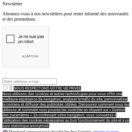
Newsletter
Abonnez-vous à nos newsletters pour rester informé des nouveautés
et des promotions.

NOUS RESPECTONS VOTRE VIE PRIVEE
Nous utilisons des cookies et autres technologies pour vous offrir une
meilleure expérience de navigation, analyser le trafic du site, personnaliser
le contenu et diffuser des publicités ciblées. Découvrez comment nous les
utilisons et comment vous pouvez les contrôler en cliquant sur « Gestion
des paramètres ». En continuant votre navigation, vous consentez à
l’utilisation des cookies nécessaires au bon fonctionnement du site et à un
suivi statistique anonymisé.
Marchand approuvé par la Société des Avis Garantis,
cliquez ici pour