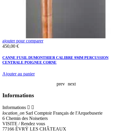
ajouter pour comparer
a
Prix
450,00 €
è
A
CANNE FUSIL DUMONTHIER CALIBRE 9MM PERCUSSION
CENTRALE POIGNEE CORNE
Ajouter au panier
prev
next
Informations
Informations


location_on
Sarl Comptoir Français de l'Arquebuserie
6 Chemin des Noisetiers
VISITE / Rendez vous
77166 ÉVRŸ LES CHÂTEAUX