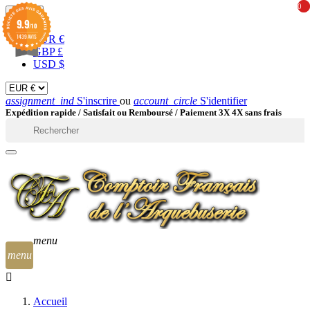
0
0
EUR

9.9
/10
1439 AVIS
EUR €
GBP £
USD $
assignment_ind
S'inscrire
ou
account_circle
S'identifier
Expédition rapide /
Satisfait ou Remboursé / Paiement 3X 4X sans frais

menu
menu
Accueil