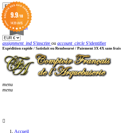
EUR

9.9
/10
EUR €
GBP £
1439 AVIS
USD $
assignment_ind
S'inscrire
ou
account_circle
S'identifier
Expédition rapide /
Satisfait ou Remboursé / Paiement 3X 4X sans frais
menu
menu
KEYBOARD_ARROW_D
ACCUEIL
CATALOGUES
KEYBOARD_ARRO
NOUVEAUTÉS
BON À SAVOIR
Accueil