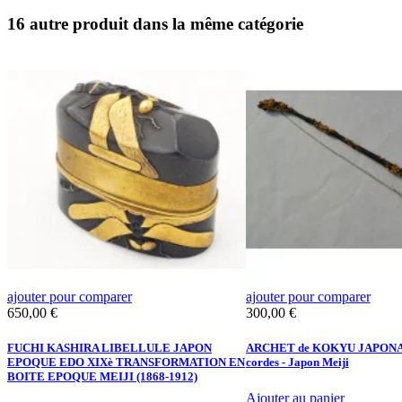
16 autre produit dans la même catégorie
ajouter pour comparer
ajouter pour comparer
Prix
Prix
650,00 €
300,00 €
FUCHI KASHIRA LIBELLULE JAPON
ARCHET de KOKYU JAPONAIS
EPOQUE EDO XIXè TRANSFORMATION EN
cordes - Japon Meiji
BOITE EPOQUE MEIJI (1868-1912)
Ajouter au panier