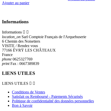
Ajouter au panier
Informations
Informations


location_on
Sarl Comptoir Français de l'Arquebuserie
6 Chemin des Noisetiers
VISITE / Rendez vous
77166 ÉVRŸ LES CHÂTEAUX
France
phone
0625327769
print
Fax :
0667389839
LIENS UTILES
LIENS UTILES


Conditions de Ventes
Satisfait ou Remboursé - Paiements Sécurisés
Politique de confidentialité des données personnelles
Bon à Savoir