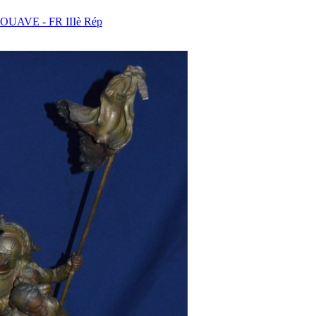
UAVE - FR IIIè Rép