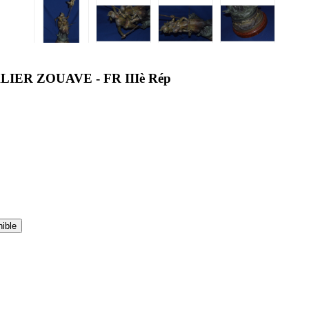
IER ZOUAVE - FR IIIè Rép
nible