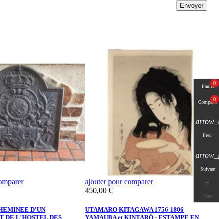
Envoyer
0
Panier
0
Comparer
arrow_
Prec.
arrow_
Suivant
comparer
ajouter pour comparer
a

Prix
P
450,00 €
3
Haut
HEMINEE D'UN
UTAMARO KITAGAWA 1756-1806
F
 DE L'HOSTEL DES
YAMAUBA et KINTARÔ - ESTAMPE EN
N