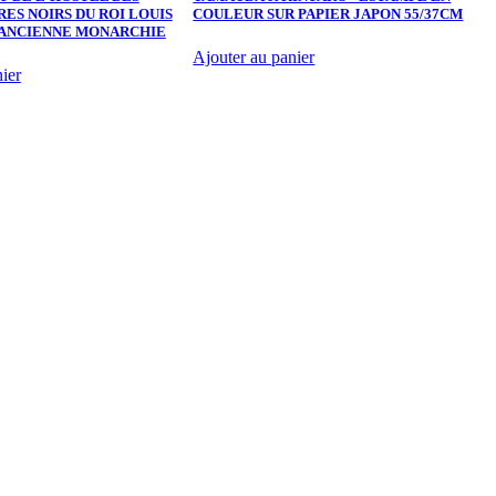
ES NOIRS DU ROI LOUIS
COULEUR SUR PAPIER JAPON 55/37CM
M
E ANCIENNE MONARCHIE
Ajouter au panier
A
ier