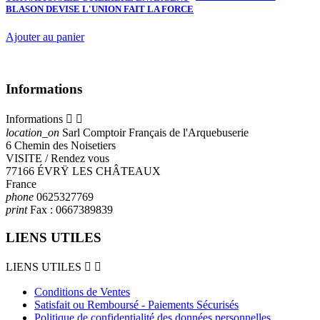
BLASON DEVISE L'UNION FAIT LA FORCE
Ajouter au panier
Informations
Informations


location_on
Sarl Comptoir Français de l'Arquebuserie
6 Chemin des Noisetiers
VISITE / Rendez vous
77166 ÉVRŸ LES CHÂTEAUX
France
phone
0625327769
print
Fax :
0667389839
LIENS UTILES
LIENS UTILES


Conditions de Ventes
Satisfait ou Remboursé - Paiements Sécurisés
Politique de confidentialité des données personnelles