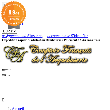
EUR

9.9
/10
EUR €
GBP £
1439 AVIS
USD $
assignment_ind
S'inscrire
ou
account_circle
S'identifier
Expédition rapide /
Satisfait ou Remboursé / Paiement 3X 4X sans frais
menu
menu
KEYBOARD_ARROW_D
ACCUEIL
CATALOGUES
KEYBOARD_ARRO
NOUVEAUTÉS
BON À SAVOIR
Accueil