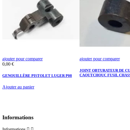
ajouter pour comparer
ajouter pour comparer
Prix
0,00 €
JOINT OBTURATEUR DE CU
CAOUTCHOUC FUSIL CHASS
L
GENOUILLÈRE PISTOLET LUGER P08
Ajouter au panier
Informations
Informations

