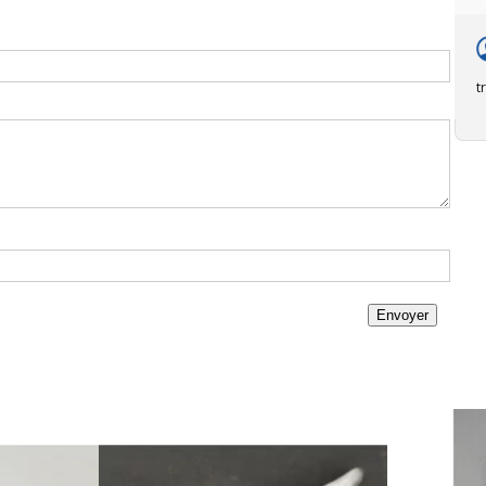
t
Envoyer