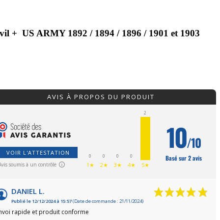
 civil + US ARMY 1892 / 1894 / 1896 / 1901 et 1903
AVIS À PROPOS DU PRODUIT
2
10
/10
VOIR L'ATTESTATION
0
0
0
0
Basé sur 2 avis
Avis soumis à un contrôle
1★
2★
3★
4★
5★
DANIEL L.
Publié le 12/12/2024 à 15:57
(Date de commande : 21/11/2024)
nvoi rapide et produit conforme