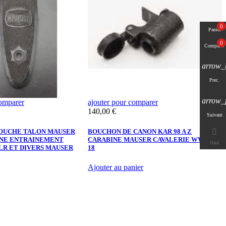
0
Panier
0
Comparer
arrow_
Prec.
arrow_
comparer
ajouter pour comparer
a
Prix
P
140,00 €
3
Suivant
OUCHE TALON MAUSER
BOUCHON DE CANON KAR 98 A Z
F

INE ENTRAINEMENT
CARABINE MAUSER CAVALERIE WW1 14-
Haut
2LR ET DIVERS MAUSER
18
A
Ajouter au panier