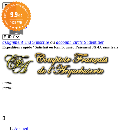
EUR

9.9
/10
EUR €
GBP £
1439 AVIS
USD $
assignment_ind
S'inscrire
ou
account_circle
S'identifier
Expédition rapide /
Satisfait ou Remboursé / Paiement 3X 4X sans frais
menu
menu
KEYBOARD_ARROW_D
ACCUEIL
CATALOGUES
KEYBOARD_ARRO
NOUVEAUTÉS
BON À SAVOIR
Accueil