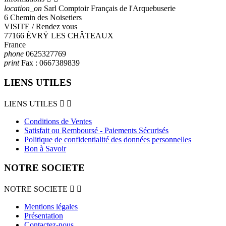
location_on
Sarl Comptoir Français de l'Arquebuserie
6 Chemin des Noisetiers
VISITE / Rendez vous
77166 ÉVRŸ LES CHÂTEAUX
France
phone
0625327769
print
Fax :
0667389839
LIENS UTILES
LIENS UTILES


Conditions de Ventes
Satisfait ou Remboursé - Paiements Sécurisés
Politique de confidentialité des données personnelles
Bon à Savoir
NOTRE SOCIETE
NOTRE SOCIETE


Mentions légales
Présentation
Contactez-nous