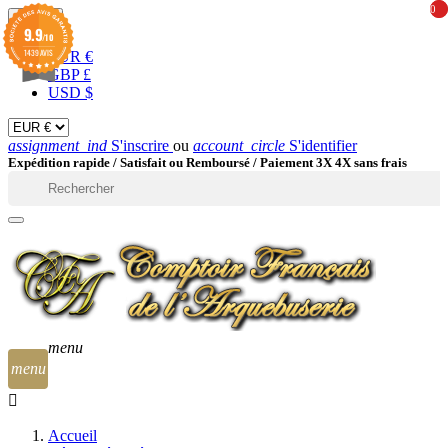
0
0
EUR

9.9
/10
1439 AVIS
EUR €
GBP £
USD $
assignment_ind
S'inscrire
ou
account_circle
S'identifier
Expédition rapide /
Satisfait ou Remboursé / Paiement 3X 4X sans frais

menu
menu
Accueil