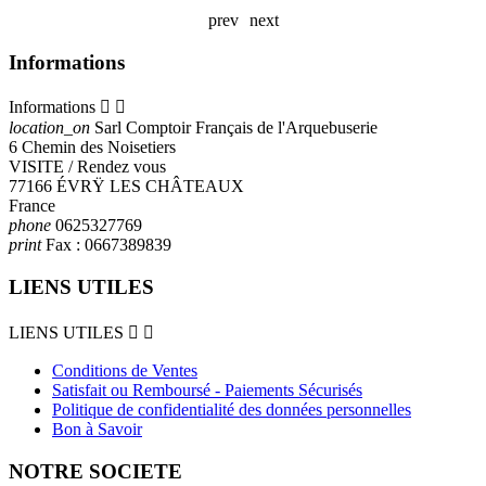
A
prev
next
Informations
Informations


location_on
Sarl Comptoir Français de l'Arquebuserie
6 Chemin des Noisetiers
VISITE / Rendez vous
77166 ÉVRŸ LES CHÂTEAUX
France
phone
0625327769
print
Fax :
0667389839
LIENS UTILES
LIENS UTILES


Conditions de Ventes
Satisfait ou Remboursé - Paiements Sécurisés
Politique de confidentialité des données personnelles
Bon à Savoir
NOTRE SOCIETE