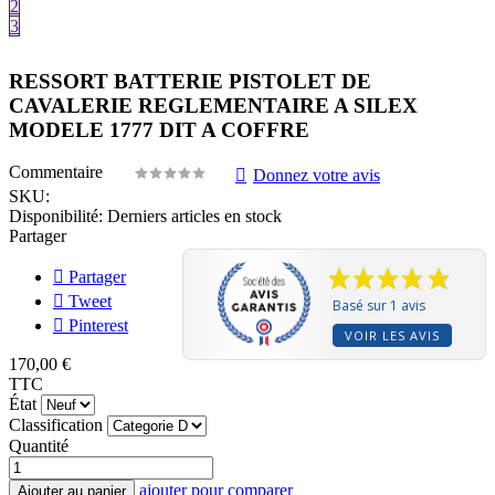
2
3
RESSORT BATTERIE PISTOLET DE
CAVALERIE REGLEMENTAIRE A SILEX
MODELE 1777 DIT A COFFRE
Commentaire
Donnez votre avis
SKU:
Disponibilité:
Derniers articles en stock
Partager
Partager
Tweet
Basé sur 1 avis
Pinterest
VOIR LES AVIS
170,00 €
TTC
État
Classification
Quantité
ajouter pour comparer
Ajouter au panier