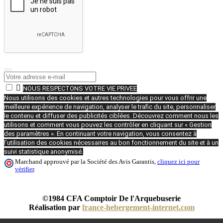

NOUS RESPECTONS VOTRE VIE PRIVEE
Nous utilisons des cookies et autres technologies pour vous offrir une
meilleure expérience de navigation, analyser le trafic du site, personnaliser
le contenu et diffuser des publicités ciblées. Découvrez comment nous les
utilisons et comment vous pouvez les contrôler en cliquant sur « Gestion
des paramètres ». En continuant votre navigation, vous consentez à
l’utilisation des cookies nécessaires au bon fonctionnement du site et à un
suivi statistique anonymisé.
Marchand approuvé par la Société des Avis Garantis,
cliquez ici pour
vérifier
.
©1984 CFA Comptoir De l'Arquebuserie
Réalisation par
france-hebergement-internet.com