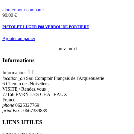
ajouter pour comparer
a
Prix
P
90,00 €
2
PISTOLET LUGER P08 VERROU DE PORTIERE
2
Ajouter au panier
A
prev
next
Informations
Informations


location_on
Sarl Comptoir Français de l'Arquebuserie
6 Chemin des Noisetiers
VISITE / Rendez vous
77166 ÉVRŸ LES CHÂTEAUX
France
phone
0625327769
print
Fax :
0667389839
LIENS UTILES