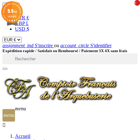
0
0
EUR

9.9
/10
1439 AVIS
EUR €
GBP £
USD $
assignment_ind
S'inscrire
ou
account_circle
S'identifier
Expédition rapide /
Satisfait ou Remboursé / Paiement 3X 4X sans frais

menu
menu
Accueil