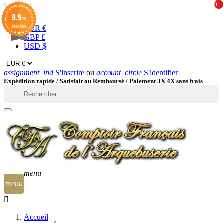
0
0
EUR

9.9
/10
1439 AVIS
EUR €
GBP £
USD $
assignment_ind
S'inscrire
ou
account_circle
S'identifier
Expédition rapide /
Satisfait ou Remboursé / Paiement 3X 4X sans frais

menu
menu
Accueil