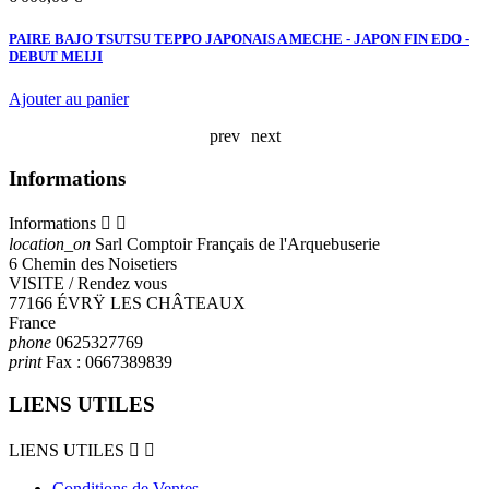
PAIRE BAJO TSUTSU TEPPO JAPONAIS A MECHE - JAPON FIN EDO -
C
DEBUT MEIJI
Ajouter au panier
A
prev
next
Informations
Informations


location_on
Sarl Comptoir Français de l'Arquebuserie
6 Chemin des Noisetiers
VISITE / Rendez vous
77166 ÉVRŸ LES CHÂTEAUX
France
phone
0625327769
print
Fax :
0667389839
LIENS UTILES
LIENS UTILES


Conditions de Ventes