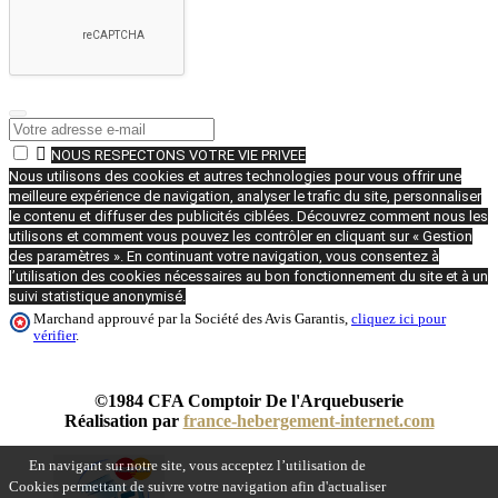

NOUS RESPECTONS VOTRE VIE PRIVEE
Nous utilisons des cookies et autres technologies pour vous offrir une
meilleure expérience de navigation, analyser le trafic du site, personnaliser
le contenu et diffuser des publicités ciblées. Découvrez comment nous les
utilisons et comment vous pouvez les contrôler en cliquant sur « Gestion
des paramètres ». En continuant votre navigation, vous consentez à
l’utilisation des cookies nécessaires au bon fonctionnement du site et à un
suivi statistique anonymisé.
Marchand approuvé par la Société des Avis Garantis,
cliquez ici pour
vérifier
.
©1984 CFA Comptoir De l'Arquebuserie
Réalisation par
france-hebergement-internet.com
En navigant sur notre site, vous acceptez l’utilisation de
Cookies permettant de suivre votre navigation afin d'actualiser