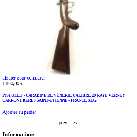
ajouter pour comparer
a
Prix
P
1 800,00 €
3
PISTOLET - CARABINE DE VÉNERIE CALIBRE 20 RAYÉ VERNEY
R
CARRON FRERES SAINT-ÉTIENNE - FRANCE XIXè
D
Ajouter au panier
A
prev
next
Informations