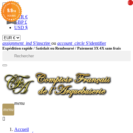
0
0
EUR

9.9
/10
1439 AVIS
EUR €
GBP £
USD $
assignment_ind
S'inscrire
ou
account_circle
S'identifier
Expédition rapide /
Satisfait ou Remboursé / Paiement 3X 4X sans frais

menu
menu
Accueil