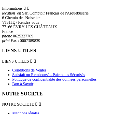
Informations


location_on
Sarl Comptoir Français de l'Arquebuserie
6 Chemin des Noisetiers
VISITE / Rendez vous
77166 ÉVRŸ LES CHÂTEAUX
France
phone
0625327769
print
Fax :
0667389839
LIENS UTILES
LIENS UTILES


Conditions de Ventes
Satisfait ou Remboursé - Paiements Sécurisés
Politique de confidentialité des données personnelles
Bon à Savoir
NOTRE SOCIETE
NOTRE SOCIETE


Mentions légales