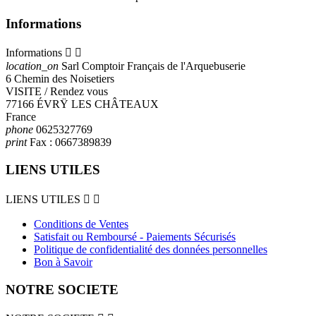
Informations
Informations


location_on
Sarl Comptoir Français de l'Arquebuserie
6 Chemin des Noisetiers
VISITE / Rendez vous
77166 ÉVRŸ LES CHÂTEAUX
France
phone
0625327769
print
Fax :
0667389839
LIENS UTILES
LIENS UTILES


Conditions de Ventes
Satisfait ou Remboursé - Paiements Sécurisés
Politique de confidentialité des données personnelles
Bon à Savoir
NOTRE SOCIETE