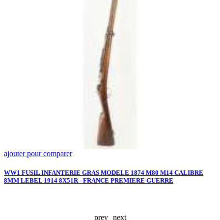
ajouter pour comparer
a
P
5
WW1 FUSIL INFANTERIE GRAS MODELE 1874 M80 M14 CALIBRE
8MM LEBEL 1914 8X51R - FRANCE PREMIERE GUERRE
T
-
A
prev
next