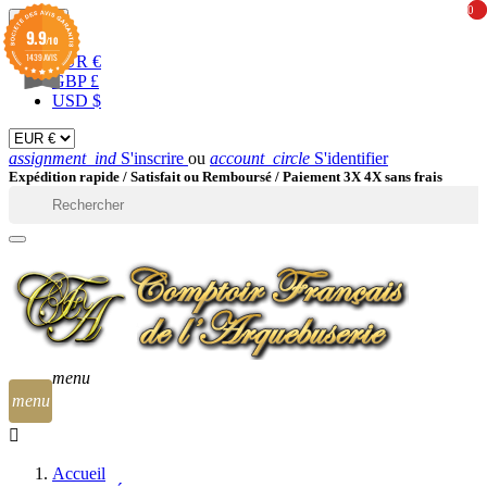
0
0
EUR

9.9
/10
1439 AVIS
EUR €
GBP £
USD $
assignment_ind
S'inscrire
ou
account_circle
S'identifier
Expédition rapide /
Satisfait ou Remboursé / Paiement 3X 4X sans frais

menu
menu
Accueil