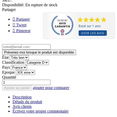
SKU:
Disponibilité:
En rupture de stock
Partager
Partager
Tweet
Basé sur 1 avis
Pinterest
VOIR LES AVIS
Prévenez-moi lorsque le produit est disponible
État
Classification
Pays
Epoque
Quantité
ajouter pour comparer
Ajouter au panier
Description
Détails du produit
Avis clients
Écrivez votre propre commentaire