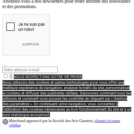
Abonnez-vous à nos newsletters pour rester informé des nouveautés
et des promotions.

NOUS RESPECTONS VOTRE VIE PRIVEE
Nous utilisons des cookies et autres technologies pour vous offrir une
meilleure expérience de navigation, analyser le trafic du site, personnaliser
le contenu et diffuser des publicités ciblées. Découvrez comment nous les
utilisons et comment vous pouvez les contrôler en cliquant sur « Gestion
des paramètres ». En continuant votre navigation, vous consentez à
l’utilisation des cookies nécessaires au bon fonctionnement du site et à un
suivi statistique anonymisé.
Marchand approuvé par la Société des Avis Garantis,
cliquez ici pour
vérifier
.