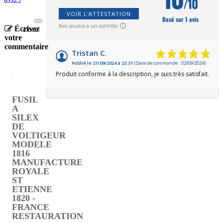
/10
VOIR L'ATTESTATION
Basé sur 1 avis
Avis soumis à un contrôle
Écrivez
close
votre
commentaire
Tristan C.
Publié le 27/09/2024 à 23:31
(Date de commande : 02/09/2024)
Produit conforme à la description, je suis très satisfait.
FUSIL
A
SILEX
DE
VOLTIGEUR
MODELE
1816
MANUFACTURE
ROYALE
ST
ETIENNE
1820 -
FRANCE
RESTAURATION