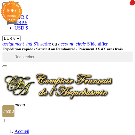
0
0
EUR

9.9
/10
1439 AVIS
EUR €
GBP £
USD $
assignment_ind
S'inscrire
ou
account_circle
S'identifier
Expédition rapide /
Satisfait ou Remboursé / Paiement 3X 4X sans frais

menu
menu
Accueil