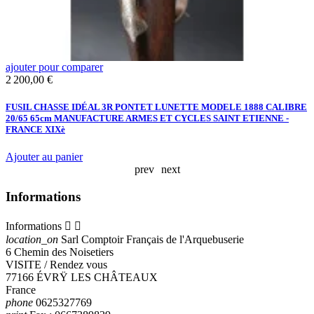
ajouter pour comparer
a
Prix
P
2 200,00 €
4
FUSIL CHASSE IDÉAL 3R PONTET LUNETTE MODELE 1888 CALIBRE
F
20/65 65cm MANUFACTURE ARMES ET CYCLES SAINT ETIENNE -
F
FRANCE XIXè
A
Ajouter au panier
prev
next
Informations
Informations


location_on
Sarl Comptoir Français de l'Arquebuserie
6 Chemin des Noisetiers
VISITE / Rendez vous
77166 ÉVRŸ LES CHÂTEAUX
France
phone
0625327769