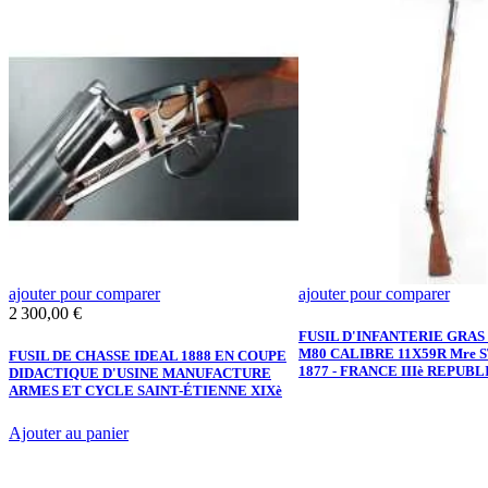
ajouter pour comparer
ajouter pour comparer
Prix
2 300,00 €
FUSIL D'INFANTERIE GRAS
M80 CALIBRE 11X59R Mre 
FUSIL DE CHASSE IDEAL 1888 EN COUPE
1877 - FRANCE IIIè REPUB
DIDACTIQUE D'USINE MANUFACTURE
ARMES ET CYCLE SAINT-ÉTIENNE XIXè
Ajouter au panier