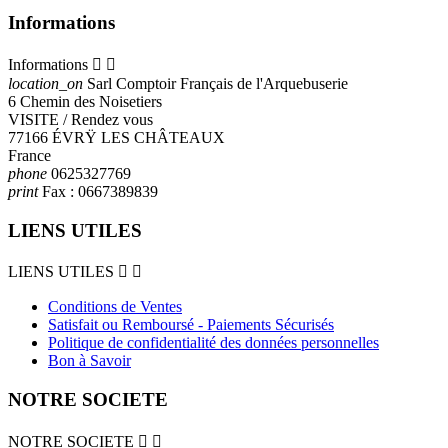
Informations
Informations


location_on
Sarl Comptoir Français de l'Arquebuserie
6 Chemin des Noisetiers
VISITE / Rendez vous
77166 ÉVRŸ LES CHÂTEAUX
France
phone
0625327769
print
Fax :
0667389839
LIENS UTILES
LIENS UTILES


Conditions de Ventes
Satisfait ou Remboursé - Paiements Sécurisés
Politique de confidentialité des données personnelles
Bon à Savoir
NOTRE SOCIETE
NOTRE SOCIETE

