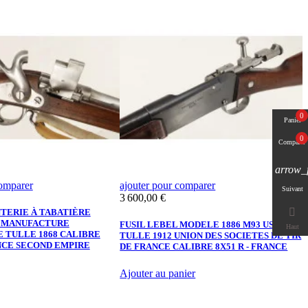
0
Panier
0
Comparer
arrow_
comparer
ajouter pour comparer
a
Suivant
Prix
3 600,00 €

NTERIE À TABATIÈRE
F
7 MANUFACTURE
1
FUSIL LEBEL MODELE 1886 M93 USTF
Haut
E TULLE 1868 CALIBRE
E
TULLE 1912 UNION DES SOCIETES DE TIR
ANCE SECOND EMPIRE
DE FRANCE CALIBRE 8X51 R - FRANCE
Ajouter au panier