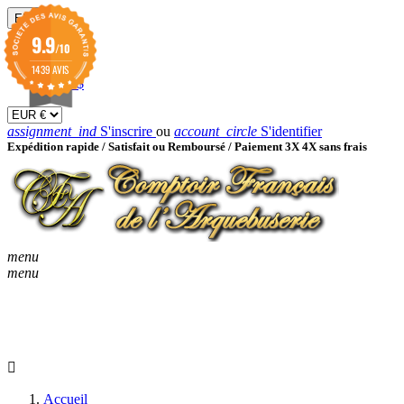
EUR

9.9
/10
EUR €
GBP £
1439 AVIS
USD $
assignment_ind
S'inscrire
ou
account_circle
S'identifier
Expédition rapide /
Satisfait ou Remboursé / Paiement 3X 4X sans frais
menu
menu
KEYBOARD_ARROW_D
ACCUEIL
CATALOGUES
KEYBOARD_ARRO
NOUVEAUTÉS
BON À SAVOIR
Accueil