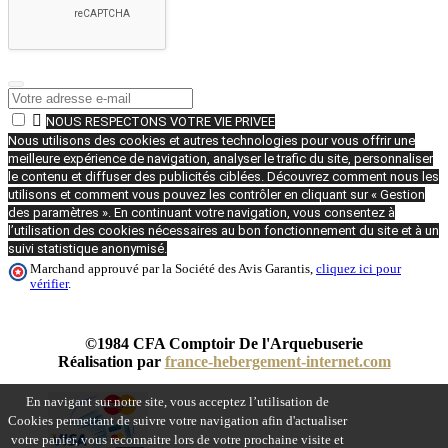

NOUS RESPECTONS VOTRE VIE PRIVEE
Nous utilisons des cookies et autres technologies pour vous offrir une
meilleure expérience de navigation, analyser le trafic du site, personnaliser
le contenu et diffuser des publicités ciblées. Découvrez comment nous les
utilisons et comment vous pouvez les contrôler en cliquant sur « Gestion
des paramètres ». En continuant votre navigation, vous consentez à
l’utilisation des cookies nécessaires au bon fonctionnement du site et à un
suivi statistique anonymisé.
Marchand approuvé par la Société des Avis Garantis,
cliquez ici pour
vérifier
.
©1984 CFA Comptoir De l'Arquebuserie
Réalisation par
france-hebergement-internet.com
En navigant sur notre site, vous acceptez l’utilisation de
Cookies permettant de suivre votre navigation afin d'actualiser
votre panier, vous reconnaitre lors de votre prochaine visite et