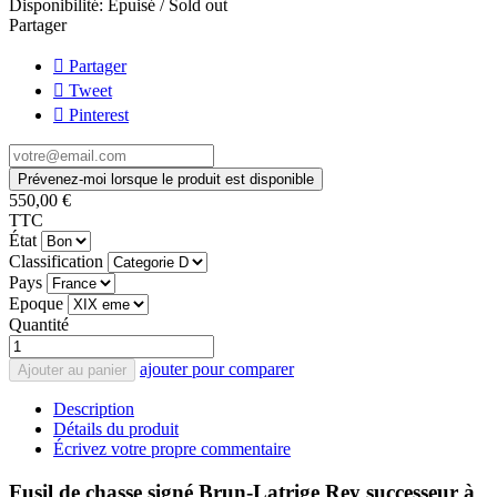
Disponibilité:
Epuisé / Sold out
Partager
Partager
Tweet
Pinterest
Prévenez-moi lorsque le produit est disponible
550,00 €
TTC
État
Classification
Pays
Epoque
Quantité
ajouter pour comparer
Ajouter au panier
Description
Détails du produit
Écrivez votre propre commentaire
Fusil de chasse signé Brun-Latrige Rey successeur à