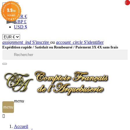
0
0
EUR

9.9
/10
1439 AVIS
EUR €
GBP £
USD $
assignment_ind
S'inscrire
ou
account_circle
S'identifier
Expédition rapide /
Satisfait ou Remboursé / Paiement 3X 4X sans frais

menu
menu
Accueil