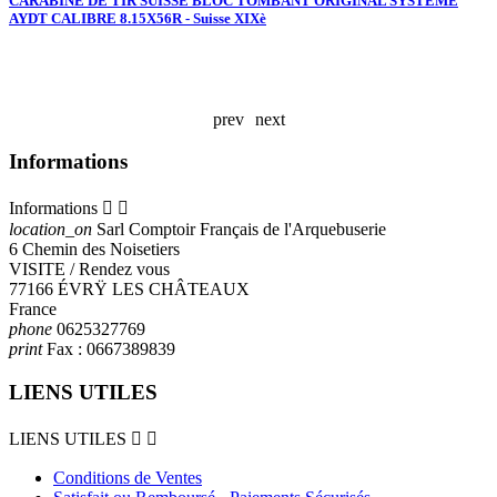
CARABINE DE TIR SUISSE BLOC TOMBANT ORIGINAL SYSTEME
AYDT CALIBRE 8.15X56R - Suisse XIXè
F
A
prev
next
Informations
Informations


location_on
Sarl Comptoir Français de l'Arquebuserie
6 Chemin des Noisetiers
VISITE / Rendez vous
77166 ÉVRŸ LES CHÂTEAUX
France
phone
0625327769
print
Fax :
0667389839
LIENS UTILES
LIENS UTILES


Conditions de Ventes