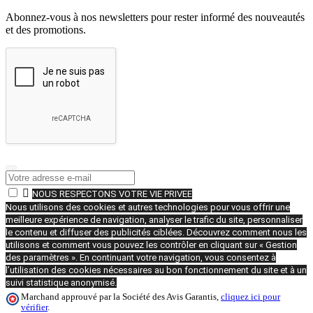
Abonnez-vous à nos newsletters pour rester informé des nouveautés
et des promotions.

NOUS RESPECTONS VOTRE VIE PRIVEE
Nous utilisons des cookies et autres technologies pour vous offrir une
meilleure expérience de navigation, analyser le trafic du site, personnaliser
le contenu et diffuser des publicités ciblées. Découvrez comment nous les
utilisons et comment vous pouvez les contrôler en cliquant sur « Gestion
des paramètres ». En continuant votre navigation, vous consentez à
l’utilisation des cookies nécessaires au bon fonctionnement du site et à un
suivi statistique anonymisé.
Marchand approuvé par la Société des Avis Garantis,
cliquez ici pour
vérifier
.