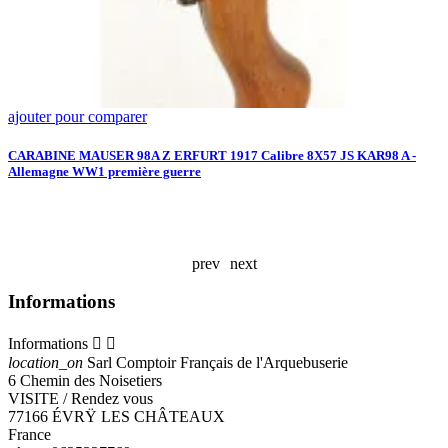
ajouter pour comparer
a
P
4
CARABINE MAUSER 98A Z ERFURT 1917 Calibre 8X57 JS KAR98 A -
Allemagne WW1 première guerre
C
M
A
prev
next
Informations
Informations


location_on
Sarl Comptoir Français de l'Arquebuserie
6 Chemin des Noisetiers
VISITE / Rendez vous
77166 ÉVRŸ LES CHÂTEAUX
France