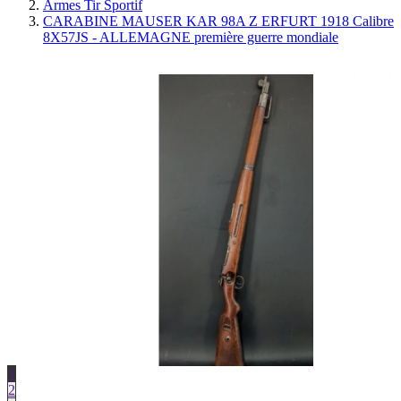
Armes Tir Sportif
CARABINE MAUSER KAR 98A Z ERFURT 1918 Calibre
8X57JS - ALLEMAGNE première guerre mondiale
1
2