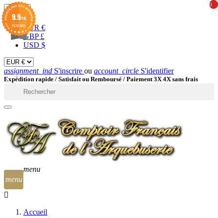
0
0
EUR

9.9
/10
1439 AVIS
EUR €
GBP £
USD $
assignment_ind
S'inscrire
ou
account_circle
S'identifier
Expédition rapide /
Satisfait ou Remboursé / Paiement 3X 4X sans frais

menu
menu
Accueil