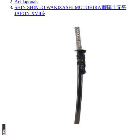
Art Japonais
SHIN SHINTO WAKIZASHI MOTOHIRA 薩陽士元平
JAPON XVIIIè
1
2