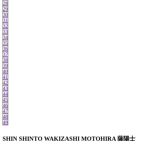
28
29
30
31
32
33
34
35
36
37
38
39
40
41
42
43
44
45
46
47
48
49
SHIN SHINTO WAKIZASHI MOTOHIRA 薩陽士