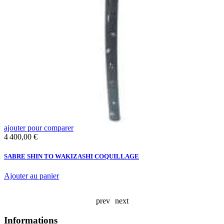
ajouter pour comparer
a
Prix
4 400,00 €
T
N
SABRE SHIN TO WAKIZASHI COQUILLAGE
Ajouter au panier
prev
next
Informations