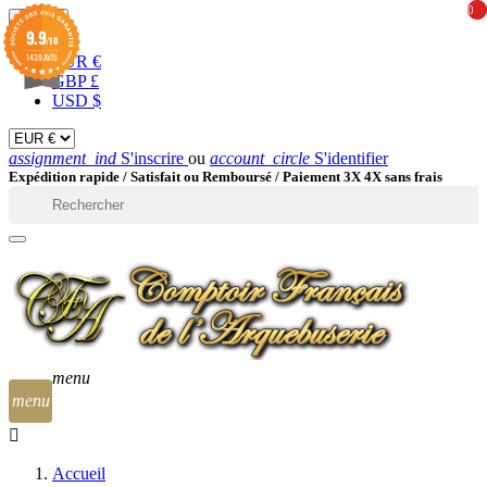
0
0
EUR

9.9
/10
1439 AVIS
EUR €
GBP £
USD $
assignment_ind
S'inscrire
ou
account_circle
S'identifier
Expédition rapide /
Satisfait ou Remboursé / Paiement 3X 4X sans frais

menu
menu
Accueil