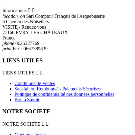
Informations


location_on
Sarl Comptoir Français de l'Arquebuserie
6 Chemin des Noisetiers
VISITE / Rendez vous
77166 ÉVRŸ LES CHÂTEAUX
France
phone
0625327769
print
Fax :
0667389839
LIENS UTILES
LIENS UTILES


Conditions de Ventes
Satisfait ou Remboursé - Paiements Sécurisés
Politique de confidentialité des données personnelles
Bon à Savoir
NOTRE SOCIETE
NOTRE SOCIETE


Mentions légales