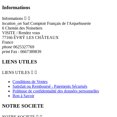
Informations
Informations


location_on
Sarl Comptoir Français de l'Arquebuserie
6 Chemin des Noisetiers
VISITE / Rendez vous
77166 ÉVRŸ LES CHÂTEAUX
France
phone
0625327769
print
Fax :
0667389839
LIENS UTILES
LIENS UTILES


Conditions de Ventes
Satisfait ou Remboursé - Paiements Sécurisés
Politique de confidentialité des données personnelles
Bon à Savoir
NOTRE SOCIETE
NOTRE SOCIETE

