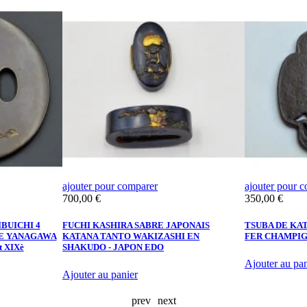
ajouter pour comparer
ajouter pour 
Prix
Prix
700,00 €
350,00 €
BUICHI 4
FUCHI KASHIRA SABRE JAPONAIS
TSUBA DE KA
E YANAGAWA
KATANA TANTO WAKIZASHI EN
FER CHAMPIG
 XIXè
SHAKUDO - JAPON EDO
Ajouter au pan
Ajouter au panier
prev
next