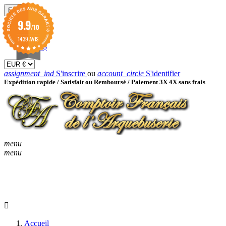
EUR

9.9
/10
EUR €
GBP £
1439 AVIS
USD $
assignment_ind
S'inscrire
ou
account_circle
S'identifier
Expédition rapide /
Satisfait ou Remboursé / Paiement 3X 4X sans frais
menu
menu
KEYBOARD_ARROW_D
ACCUEIL
CATALOGUES
KEYBOARD_ARRO
NOUVEAUTÉS
BON À SAVOIR
Accueil