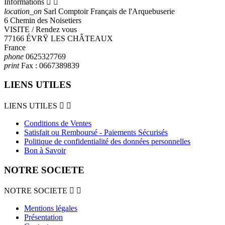
Informations


location_on
Sarl Comptoir Français de l'Arquebuserie
6 Chemin des Noisetiers
VISITE / Rendez vous
77166 ÉVRŸ LES CHÂTEAUX
France
phone
0625327769
print
Fax :
0667389839
LIENS UTILES
LIENS UTILES


Conditions de Ventes
Satisfait ou Remboursé - Paiements Sécurisés
Politique de confidentialité des données personnelles
Bon à Savoir
NOTRE SOCIETE
NOTRE SOCIETE


Mentions légales
Présentation