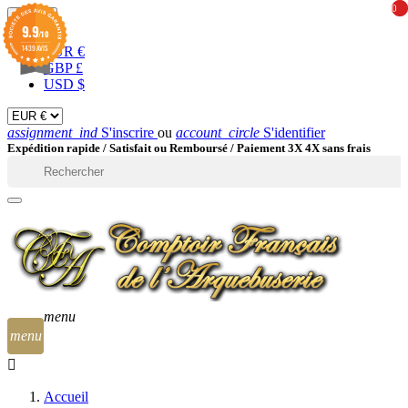
0
0
EUR

9.9
/10
1439 AVIS
EUR €
GBP £
USD $
assignment_ind
S'inscrire
ou
account_circle
S'identifier
Expédition rapide /
Satisfait ou Remboursé / Paiement 3X 4X sans frais

menu
menu
Accueil