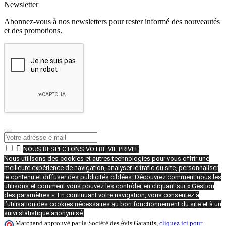
Newsletter
Abonnez-vous à nos newsletters pour rester informé des nouveautés
et des promotions.

NOUS RESPECTONS VOTRE VIE PRIVEE
Nous utilisons des cookies et autres technologies pour vous offrir une
meilleure expérience de navigation, analyser le trafic du site, personnaliser
le contenu et diffuser des publicités ciblées. Découvrez comment nous les
utilisons et comment vous pouvez les contrôler en cliquant sur « Gestion
des paramètres ». En continuant votre navigation, vous consentez à
l’utilisation des cookies nécessaires au bon fonctionnement du site et à un
suivi statistique anonymisé.
Marchand approuvé par la Société des Avis Garantis,
cliquez ici pour