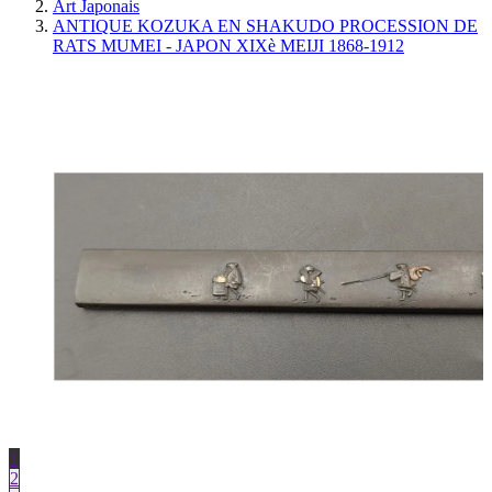
Art Japonais
ANTIQUE KOZUKA EN SHAKUDO PROCESSION DE
RATS MUMEI - JAPON XIXè MEIJI 1868-1912
1
2