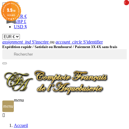
0
0
EUR

9.9
/10
1439 AVIS
EUR €
GBP £
USD $
assignment_ind
S'inscrire
ou
account_circle
S'identifier
Expédition rapide /
Satisfait ou Remboursé / Paiement 3X 4X sans frais

menu
menu
Accueil