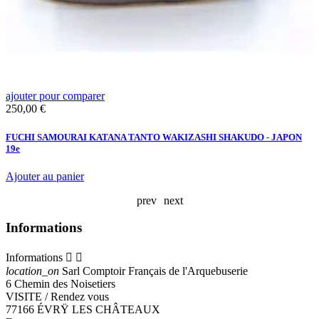
ajouter pour comparer
a
Prix
P
250,00 €
2
FUCHI SAMOURAI KATANA TANTO WAKIZASHI SHAKUDO - JAPON
T
19e
A
Ajouter au panier
prev
next
Informations
Informations


location_on
Sarl Comptoir Français de l'Arquebuserie
6 Chemin des Noisetiers
VISITE / Rendez vous
77166 ÉVRŸ LES CHÂTEAUX