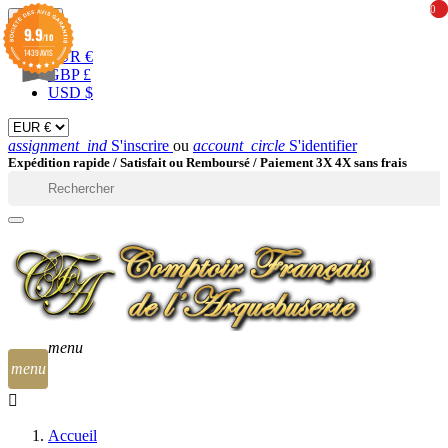
0
0
EUR

9.9
/10
1439 AVIS
EUR €
GBP £
USD $
assignment_ind
S'inscrire
ou
account_circle
S'identifier
Expédition rapide /
Satisfait ou Remboursé / Paiement 3X 4X sans frais

menu
menu
Accueil