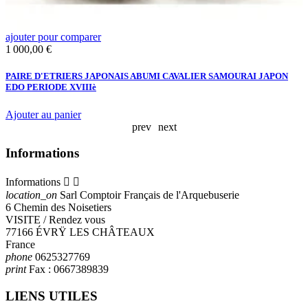
ajouter pour comparer
a
Prix
P
1 000,00 €
2
PAIRE D'ETRIERS JAPONAIS ABUMI CAVALIER SAMOURAI JAPON
P
EDO PERIODE XVIIIè
-
Ajouter au panier
A
prev
next
Informations
Informations


location_on
Sarl Comptoir Français de l'Arquebuserie
6 Chemin des Noisetiers
VISITE / Rendez vous
77166 ÉVRŸ LES CHÂTEAUX
France
phone
0625327769
print
Fax :
0667389839
LIENS UTILES