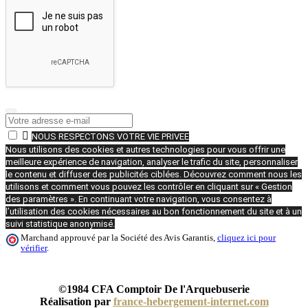

NOUS RESPECTONS VOTRE VIE PRIVEE
Nous utilisons des cookies et autres technologies pour vous offrir une
meilleure expérience de navigation, analyser le trafic du site, personnaliser
le contenu et diffuser des publicités ciblées. Découvrez comment nous les
utilisons et comment vous pouvez les contrôler en cliquant sur « Gestion
des paramètres ». En continuant votre navigation, vous consentez à
l’utilisation des cookies nécessaires au bon fonctionnement du site et à un
suivi statistique anonymisé.
Marchand approuvé par la Société des Avis Garantis,
cliquez ici pour
vérifier
.
©1984 CFA Comptoir De l'Arquebuserie
Réalisation par
france-hebergement-internet.com