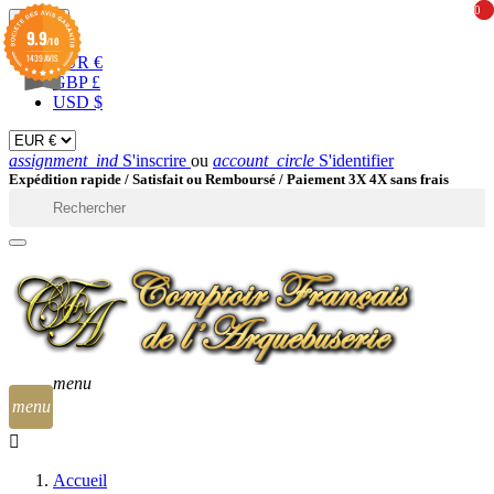
0
0
EUR

9.9
/10
1439 AVIS
EUR €
GBP £
USD $
assignment_ind
S'inscrire
ou
account_circle
S'identifier
Expédition rapide /
Satisfait ou Remboursé / Paiement 3X 4X sans frais

menu
menu
Accueil