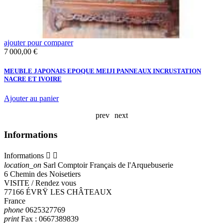
ajouter pour comparer
a
Prix
7 000,00 €
N
MEUBLE JAPONAIS EPOQUE MEIJI PANNEAUX INCRUSTATION
S
NACRE ET IVOIRE
Ajouter au panier
A
prev
next
Informations
Informations


location_on
Sarl Comptoir Français de l'Arquebuserie
6 Chemin des Noisetiers
VISITE / Rendez vous
77166 ÉVRŸ LES CHÂTEAUX
France
phone
0625327769
print
Fax :
0667389839