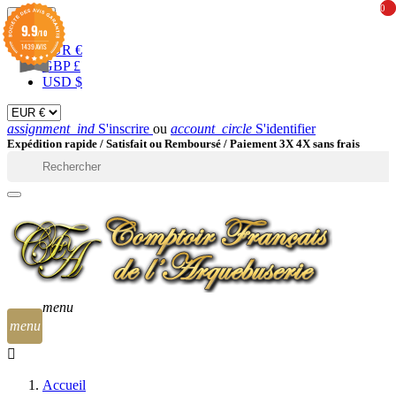
0
0
EUR

9.9
/10
1439 AVIS
EUR €
GBP £
USD $
assignment_ind
S'inscrire
ou
account_circle
S'identifier
Expédition rapide /
Satisfait ou Remboursé / Paiement 3X 4X sans frais

menu
menu
Accueil