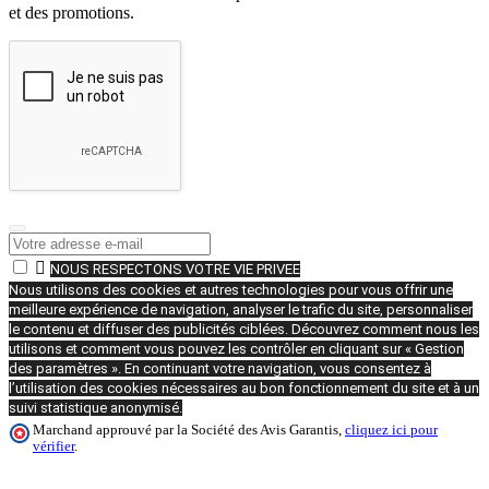
et des promotions.

NOUS RESPECTONS VOTRE VIE PRIVEE
Nous utilisons des cookies et autres technologies pour vous offrir une
meilleure expérience de navigation, analyser le trafic du site, personnaliser
le contenu et diffuser des publicités ciblées. Découvrez comment nous les
utilisons et comment vous pouvez les contrôler en cliquant sur « Gestion
des paramètres ». En continuant votre navigation, vous consentez à
l’utilisation des cookies nécessaires au bon fonctionnement du site et à un
suivi statistique anonymisé.
Marchand approuvé par la Société des Avis Garantis,
cliquez ici pour
vérifier
.