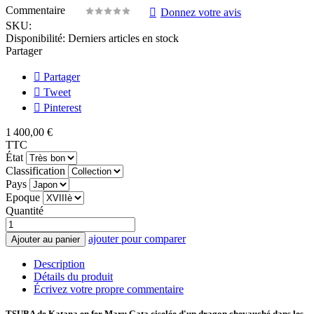
Commentaire
Donnez votre avis
SKU:
Disponibilité:
Derniers articles en stock
Partager
Partager
Tweet
Pinterest
1 400,00 €
TTC
État
Classification
Pays
Epoque
Quantité
ajouter pour comparer
Ajouter au panier
Description
Détails du produit
Écrivez votre propre commentaire
TSUBA de Katana en fer Maru Gata ciselée d'un dragon chevauché dans les