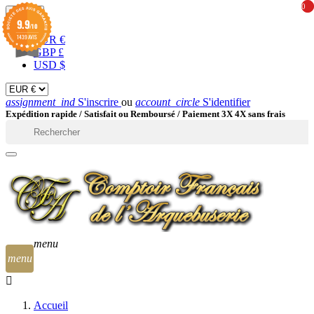
0
0
EUR

9.9
/10
1439 AVIS
EUR €
GBP £
USD $
assignment_ind
S'inscrire
ou
account_circle
S'identifier
Expédition rapide /
Satisfait ou Remboursé / Paiement 3X 4X sans frais

menu
menu
Accueil