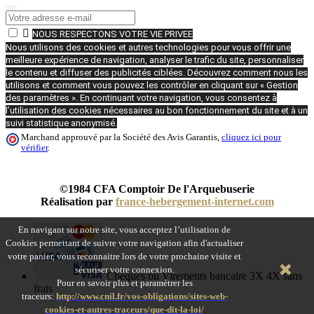

NOUS RESPECTONS VOTRE VIE PRIVEE
Nous utilisons des cookies et autres technologies pour vous offrir une
meilleure expérience de navigation, analyser le trafic du site, personnaliser
le contenu et diffuser des publicités ciblées. Découvrez comment nous les
utilisons et comment vous pouvez les contrôler en cliquant sur « Gestion
des paramètres ». En continuant votre navigation, vous consentez à
l’utilisation des cookies nécessaires au bon fonctionnement du site et à un
suivi statistique anonymisé.
Marchand approuvé par la Société des Avis Garantis,
cliquez ici pour
vérifier
.
©1984 CFA Comptoir De l'Arquebuserie
Réalisation par
france-hebergement-internet.com
En navigant sur notre site, vous acceptez l’utilisation de
Cookies permettant de suivre votre navigation afin d'actualiser
votre panier, vous reconnaitre lors de votre prochaine visite et
sécuriser votre connexion.
Chèques ou Virements bancaire 3X 4X sans
Pour en savoir plus et paramétrer les
frais
traceurs:
http://www.cnil.fr/vos-obligations/sites-web-
cookies-et-autres-traceurs/que-dit-la-loi/