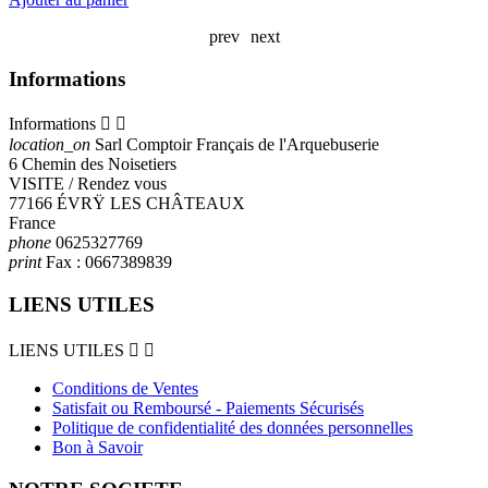
prev
next
Informations
Informations


location_on
Sarl Comptoir Français de l'Arquebuserie
6 Chemin des Noisetiers
VISITE / Rendez vous
77166 ÉVRŸ LES CHÂTEAUX
France
phone
0625327769
print
Fax :
0667389839
LIENS UTILES
LIENS UTILES


Conditions de Ventes
Satisfait ou Remboursé - Paiements Sécurisés
Politique de confidentialité des données personnelles
Bon à Savoir