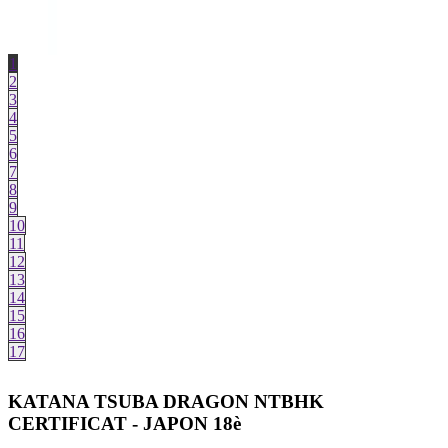
1
2
3
4
5
6
7
8
9
10
11
12
13
14
15
16
17
KATANA TSUBA DRAGON NTBHK
CERTIFICAT - JAPON 18è