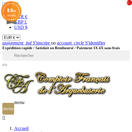
0
0
EUR

9.9
/10
1439 AVIS
EUR €
GBP £
USD $
assignment_ind
S'inscrire
ou
account_circle
S'identifier
Expédition rapide /
Satisfait ou Remboursé / Paiement 3X 4X sans frais

menu
menu
Accueil