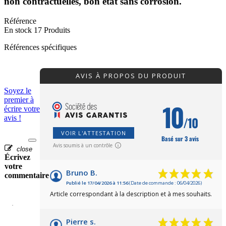
non contractuelles, bon état sans corrosion.
Référence
En stock
17 Produits
Références spécifiques
AVIS À PROPOS DU PRODUIT
Soyez le
premier à
10
écrire votre
avis !
/10
VOIR L'ATTESTATION
Basé sur 3 avis
Avis soumis à un contrôle
close
Écrivez
votre
Bruno B.
commentaire
Publié le 17/04/2026 à 11:56
(Date de commande : 06/04/2026)
Article correspondant à la description et à mes souhaits.
Pierre s.