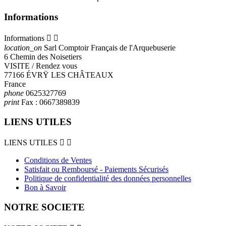
Informations
Informations


location_on
Sarl Comptoir Français de l'Arquebuserie
6 Chemin des Noisetiers
VISITE / Rendez vous
77166 ÉVRŸ LES CHÂTEAUX
France
phone
0625327769
print
Fax :
0667389839
LIENS UTILES
LIENS UTILES


Conditions de Ventes
Satisfait ou Remboursé - Paiements Sécurisés
Politique de confidentialité des données personnelles
Bon à Savoir
NOTRE SOCIETE