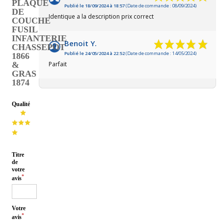
PLAQUE
Publié le 18/09/2024 à 18:57
(Date de commande : 08/09/2024)
DE
Identique a la description prix correct
COUCHE
FUSIL
INFANTERIE
Benoit Y.
CHASSEPOT
Publié le 24/05/2024 à 22:52
(Date de commande : 14/05/2024)
1866
&
Parfait
GRAS
1874
Qualité
Titre
de
votre
*
avis
Votre
*
avis