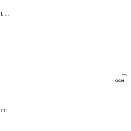
 ...
close
ETC