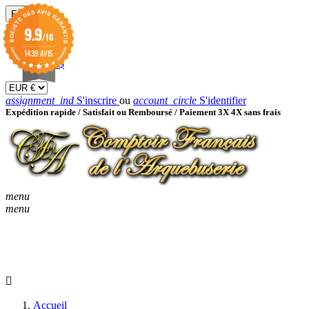
EUR

9.9
/10
EUR €
GBP £
1439 AVIS
USD $
assignment_ind
S'inscrire
ou
account_circle
S'identifier
Expédition rapide /
Satisfait ou Remboursé / Paiement 3X 4X sans frais
menu
menu
KEYBOARD_ARROW_D
ACCUEIL
CATALOGUES
KEYBOARD_ARRO
NOUVEAUTÉS
BON À SAVOIR
Accueil