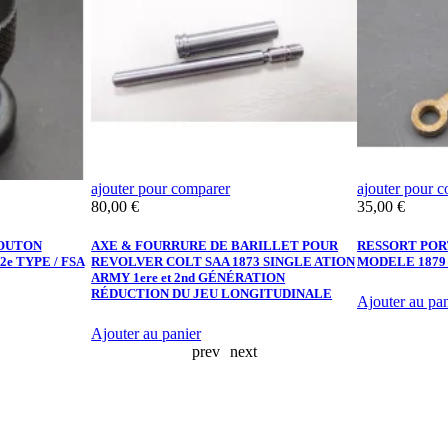
ajouter pour comparer
ajouter pour 
Prix
Prix
80,00 €
35,00 €
BOUTON
AXE & FOURRURE DE BARILLET POUR
RESSORT POR
e TYPE / FSA
REVOLVER COLT SAA 1873 SINGLE ATION
MODELE 1879 
ARMY 1ere et 2nd GÉNÉRATION
RÉDUCTION DU JEU LONGITUDINALE
Ajouter au pan
Ajouter au panier
prev
next