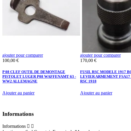
ajouter pour comparer
ajouter pour comparer
Prix
Prix
100,00 €
170,00 €
P 08 CLEF OUTIL DE DEMONTAGE
FUSIL RSC MODELE 1917 
PISTOLET LUGER P08 WAFFENAMT 63 -
LEVIER ARMEMENT FSA17 2
WW2 ALLEMAGNE
RSC 1918
Ajouter au panier
Ajouter au panier
Informations
Informations

