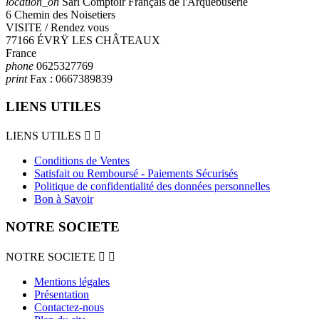
location_on
Sarl Comptoir Français de l'Arquebuserie
6 Chemin des Noisetiers
VISITE / Rendez vous
77166 ÉVRŸ LES CHÂTEAUX
France
phone
0625327769
print
Fax :
0667389839
LIENS UTILES
LIENS UTILES


Conditions de Ventes
Satisfait ou Remboursé - Paiements Sécurisés
Politique de confidentialité des données personnelles
Bon à Savoir
NOTRE SOCIETE
NOTRE SOCIETE


Mentions légales
Présentation
Contactez-nous