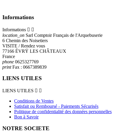
Informations
Informations


location_on
Sarl Comptoir Français de l'Arquebuserie
6 Chemin des Noisetiers
VISITE / Rendez vous
77166 ÉVRŸ LES CHÂTEAUX
France
phone
0625327769
print
Fax :
0667389839
LIENS UTILES
LIENS UTILES


Conditions de Ventes
Satisfait ou Remboursé - Paiements Sécurisés
Politique de confidentialité des données personnelles
Bon à Savoir
NOTRE SOCIETE