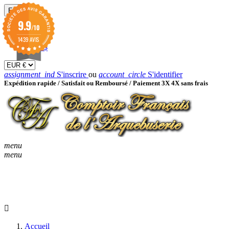
EUR

9.9
/10
EUR €
GBP £
1439 AVIS
USD $
assignment_ind
S'inscrire
ou
account_circle
S'identifier
Expédition rapide /
Satisfait ou Remboursé / Paiement 3X 4X sans frais
menu
menu
KEYBOARD_ARROW_D
ACCUEIL
CATALOGUES
KEYBOARD_ARRO
NOUVEAUTÉS
BON À SAVOIR
Accueil