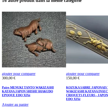
16 autre produit dans la même catégorie
ajouter pour comparer
ajouter pour comparer
Prix
Prix
300,00 €
150,00 €
Paire MENUKI TANTO WAKIZASHI
KOZUKA SABRE JAPONAIS
KATANA JAPON SHISHI SHAKUDO
WAKIZASHI KATANA INSEC
EPOQUE EDO XIXè
CRIQUETS FLEURS - JAPO
EDO XIXè
Ajouter au panier