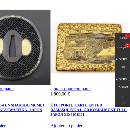
0
Panier
0
Comparer
arrow_
Prec.
arrow_
Suivant
comparer
ajouter pour comparer
a
Prix
P
1 800,00 €
5

Haut
BA EN SHAKUDO MUMEI
ÉTUI PORTE CARTE EN FER
F
ATA SWASTIKA - JAPON
DAMASQUINÉ A L'OR KOMAI MONT FUJI -
N
JAPON XIXè MEIJI
M
ier
Ajouter au panier
A