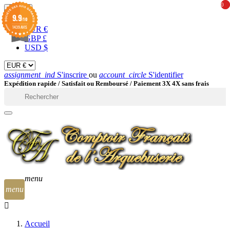
0
0
EUR

9.9
/10
1439 AVIS
EUR €
GBP £
USD $
assignment_ind
S'inscrire
ou
account_circle
S'identifier
Expédition rapide /
Satisfait ou Remboursé / Paiement 3X 4X sans frais

menu
menu
Accueil