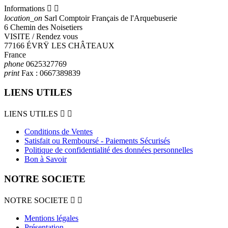
Informations


location_on
Sarl Comptoir Français de l'Arquebuserie
6 Chemin des Noisetiers
VISITE / Rendez vous
77166 ÉVRŸ LES CHÂTEAUX
France
phone
0625327769
print
Fax :
0667389839
LIENS UTILES
LIENS UTILES


Conditions de Ventes
Satisfait ou Remboursé - Paiements Sécurisés
Politique de confidentialité des données personnelles
Bon à Savoir
NOTRE SOCIETE
NOTRE SOCIETE


Mentions légales
Présentation